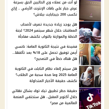
لو أنت من عملاء وي الحاليين الحق بسرعة
عرض جبار علي باقات الإنترنت الأرضي .. إزاي
تكسب 200 جيجابايت ببلاش؟
هل يوجد زيادة جديدة تصرف لأصحاب
المعاشات خلال شهر سبتمبر 2024؟ لجنة
الخطة والموازنة بالنواب تكشف مفاجأة
فضيحة في نتيجة الثانوية العامة: نانسي
أيمن توفيق تحصل على 18% بعد تألقها…
هل هناك خطأ في التصحيح؟
هل سيتم إلغاء نظام التابلت في الثانوية
العامة 2025 وما صحة سحبة من الطلاب؟
نكشف حقيقة الأخبار المتداولة
حقيقة حظر تطبيق تيك توك بشكل نهائي
خلال أكتوبر المقبل.. هل ستختفي المنصة
العالمية من مصر؟