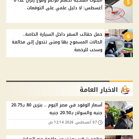
البحوث الفلكية تحسم مزاعم وقوع زلزال غدًا 6
5
أغسطس: لا دليل علمي على التوقعات
حمل حقائب السفر داخل السيارة الخاصة..
6
الحالات المسموح بها ومتى تتحول إلى مخالفة
وسحب للرخصة
الاخبار العامة
أسعار الوقود في مصر اليوم .. بنزين 80 بـ20.75
جنيه والسولار بـ20.50 جنيه
07 أغسطس, 2026 12:14 ص