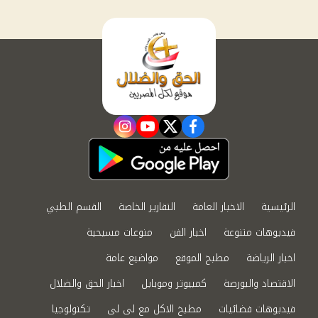
instagram
youtube
twitter
facebook
الرئيسية
الاخبار العامة
التقارير الخاصة
القسم الطبي
فيديوهات متنوعة
اخبار الفن
منوعات مسيحية
اخبار الرياضة
مطبخ الموقع
مواضيع عامة
الاقتصاد والبورصة
كمبيوتر وموبايل
اخبار الحق والضلال
فيديوهات فضائيات
مطبخ الاكل مع لى لى
تكنولوجيا