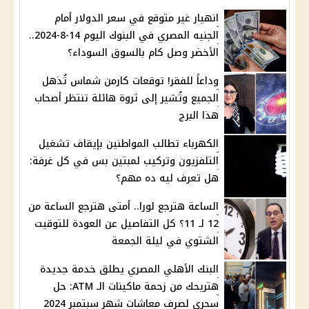
انهيار غير متوقع في سعر الدولار أمام
الجنيه المصري في البنوك اليوم 14-8-2024..
الأخضر وصل كام بالسوق السوداء؟
وداعاً للفقر! توقعات كارمن شماس تُذهل
الجميع وتُشير إلى ثروة هائلة تنتظر أصحاب
هذا البرج
الكهرباء تطالب المواطنين بإيقاف تشغيل
التلفزيون وتركيب لمبتين بس في كل غرفة:
هل تعرف ليه ده مهم؟
الساعة هترجع لورا.. أمتى هترجع الساعة من
12 لـ 11؟ كل التفاصيل عن العودة للتوقيت
الشتوي في ليلة الجمعة
البنك الأهلي المصري يطلق خدمة جديدة
هتريحك من زحمة ماكينات الـ ATM: حل
سحري لصرف معاشات شهر سبتمبر 2024