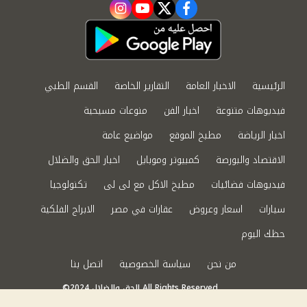
instagram
youtube
twitter
facebook
الرئيسية
الاخبار العامة
التقارير الخاصة
القسم الطبي
فيديوهات متنوعة
اخبار الفن
منوعات مسيحية
اخبار الرياضة
مطبخ الموقع
مواضيع عامة
الاقتصاد والبورصة
كمبيوتر وموبايل
اخبار الحق والضلال
فيديوهات فضائيات
مطبخ الاكل مع لى لى
تكنولوجيا
سيارات
اسعار وعروض
عقارات في مصر
الابراج الفلكية
حظك اليوم
من نحن
سياسة الخصوصية
اتصل بنا
©2024 الحق والضلال All Rights Reserved.