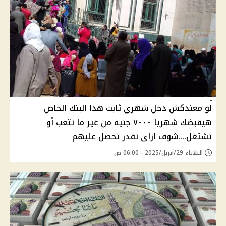
لو معندكش دخل شهرى ثابت هذا البنك الخاص
هيقبضك شهريا ٧٠٠٠ جنيه من غير ما تتعب أو
تشتغل....شوف ازاى تقدر تحصل عليهم
الثلاثاء 29/أبريل/2025 - 06:00 ص