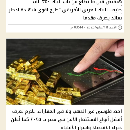
هتقبض قبل ما تطلع من باب البنك ٣٥٠ الف
جنيه....البنك العربى الأفريقى تطرح اقوى شهادة ادخار
بعائد يصرف مقدما
الأحد 18/مايو/2025 - 03:44 م
احط فلوسى فى الذهب ولا فى العقارات....لازم تعرف
أفضل أنواع الاستثمار الأمن فى مصر ب ٢٠٢٥ كما أعلن
خبراء الاقتصاد واسرار الأغنياء