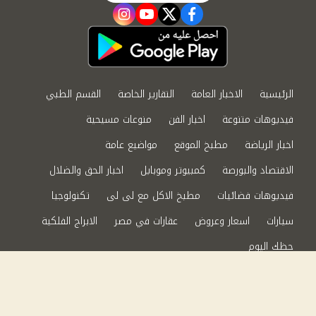
instagram
youtube
twitter
facebook
الرئيسية
الاخبار العامة
التقارير الخاصة
القسم الطبي
فيديوهات متنوعة
اخبار الفن
منوعات مسيحية
اخبار الرياضة
مطبخ الموقع
مواضيع عامة
الاقتصاد والبورصة
كمبيوتر وموبايل
اخبار الحق والضلال
فيديوهات فضائيات
مطبخ الاكل مع لى لى
تكنولوجيا
سيارات
اسعار وعروض
عقارات في مصر
الابراج الفلكية
حظك اليوم
من نحن
سياسة الخصوصية
اتصل بنا
©2024 الحق والضلال All Rights Reserved.