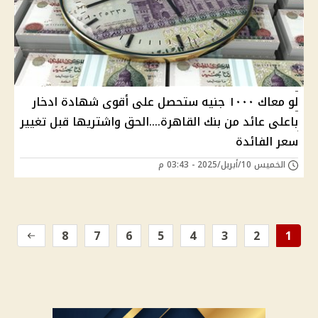
لو معاك ١٠٠٠ جنيه ستحصل على أقوى شهادة ادخار
باعلى عائد من بنك القاهرة....الحق واشتريها قبل تغيير
سعر الفائدة
الخميس 10/أبريل/2025 - 03:43 م
8
7
6
5
4
3
2
1