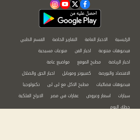
instagram
youtube
twitter
facebook
الرئيسية
الاخبار العامة
التقارير الخاصة
القسم الطبي
فيديوهات متنوعة
اخبار الفن
منوعات مسيحية
اخبار الرياضة
مطبخ الموقع
مواضيع عامة
الاقتصاد والبورصة
كمبيوتر وموبايل
اخبار الحق والضلال
فيديوهات فضائيات
مطبخ الاكل مع لى لى
تكنولوجيا
سيارات
اسعار وعروض
عقارات في مصر
الابراج الفلكية
حظك اليوم
من نحن
سياسة الخصوصية
اتصل بنا
©2024 الحق والضلال All Rights Reserved.