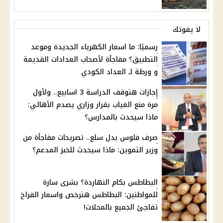
لا يفوتك
رسميًا: ما اسعار الكهرباء الجديدة وموعد
التطبيق؟ مفاجأة لأصحاب العدادات القديمة
و ورطة لـ العداد الكودي
إجازات هتوقف الدراسة 3 اسابيع.. ولأول
مرة منع الغياب بقرار وزاري يصدم الأهالي:
ماذا سيحدث بالمدارس؟
صرف فلوس بدل سلع.. تصريحات مفاجأة من
وزير التموين: ماذا سيحدث للخبز المدعم؟
البطاطس بكام النهاردة؟ بشرى سارة
للمواطنين: البطاطس هترخص واسعار الفراخ
تفاجئ الجميع بالمحلات!