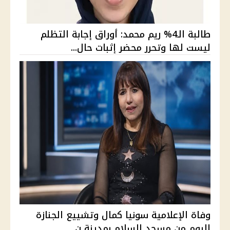
طالبة الـ4% ريم محمد: أوراق إجابة التظلم
ليست لها وتحرر محضر إثبات حال...
وفاة الإعلامية سونيا كمال وتشييع الجنازة
اليوم من مسجد السلام بمدينة ن...