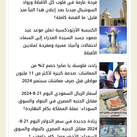
فرحة عارمة في قلوب كل الأقباط ورواد
السوشيال ميديا بعد إعلان هذا النبأ منذ
قليل: ما القصة كاملة؟
الكنيسة الأرثوذكسية تعلن موعد عيد
صعود جسد السيدة العذراء إلى السماء:
احتفالات وأعياد مميزة ومفرحة لملايين
الأقباط
راحت فلوسك يا صابر! خصم 2% من
المعاشات: صدمة كبيرة لأكثر من 11 مليون
مواطن قبل صرف معاشات سبتمبر 2024
أسعار الريال السعودي اليوم 21-8-2024
مقابل الجنيه المصري في البنوك والسوق
السوداء: عملة المملكة بكام النهاردة؟
زيادة جديدة في سعر الدولار اليوم 21-8-
2024 مقابل الجنيه المصري بالبنوك والسوق
السوداء: الأخضر وصل كام دلوقتي؟