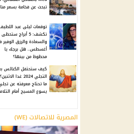
تبحث عن فخامة بسعر من
توقعات ليلى عبد اللطيف
تكشف: 5 أبراج ستحظى
والسعادة والرزق الوفير 
أغسطس.. هل برجك يا
محظوظ من بينها؟
كيف ستحتفل الكنائس بع
التجلي 2024 غدا الاثن
ما تحتاج معرفته عن تجلي
يسوع المسيح أمام التلام
المصرية للاتصالات (WE)