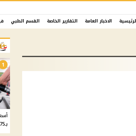
لرئيسية
الاخبار العامة
التقارير الخاصة
القسم الطبي
في
1
بـ20.75 جنيه والسولار بـ20.50 جنيه