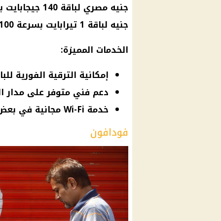
جنيه مصري
لباقة 140
جيجابايت
جنيه لباقة 1 تيرابايت بسرعة 100 ميجابت/ثانية.
الخدمات المميزة:
إمكانية الترقية الفورية للباقات
دعم فني متوفر على مدار ال
خدمة Wi-Fi مجانية في بعض الأماكن العامة.
فودافون