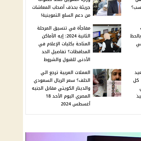
اسب؟
جريئة بحذف أصحاب المعاشات
من دعم السلع التموينية!
مفاجأة في تنسيق المرحلة
 بالحظ
الثانية 2024: إيه الأماكن
في
المتاحة بكليات الإعلام في
المحافظات؟ تفاصيل الحد
الأدنى للقبول والشروط
يد
العملات العربية ترجع الي
ين؟ كل
الخلف؟ سعر الريال السعودي
والدينار الكويتي مقابل الجنيه
يذ
المصري اليوم الأحد 18
أغسطس 2024