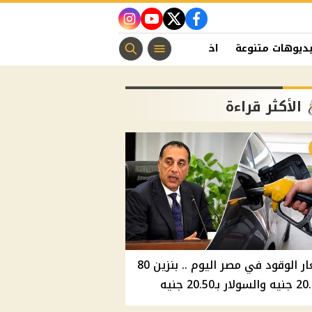
instagram
youtube
twitter
facebook
ديوهات متنوعة
اخبار الفن
منوعات مسيحية
اخبار الرياضة
الأكثر قراءة
أسعار الوقود في مصر اليوم .. بنزين 80