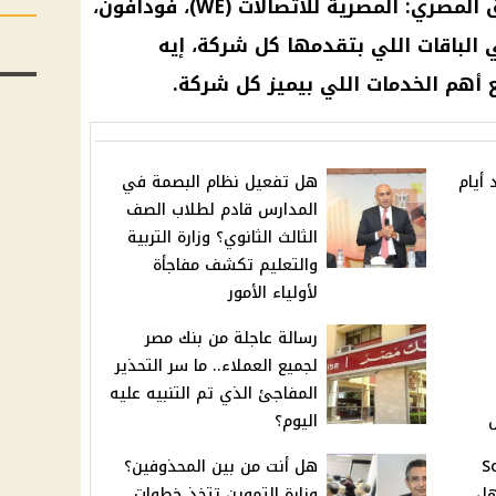
 المصري
:
المصرية للاتصالات
(WE)،
فودافون
،
 الباقات اللي بتقدمها كل
شركة
، إيه
 أهم الخدمات اللي بيميز كل
شركة
.
أيام
هل تفعيل نظام البصمة في
المدارس قادم لطلاب الصف
الثالث الثانوي؟ وزارة التربية
والتعليم تكشف مفاجأة
لأولياء الأمور
رسالة عاجلة من بنك مصر
لجميع العملاء.. ما سر التحذير
المفاجئ الذي تم التنبيه عليه
ل
اليوم؟
 South
هل أنت من بين المحذوفين؟
هل
وزارة التموين تتخذ خطوات