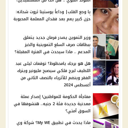
المولد النبوي .. هل أنت من المستفيدين؟
يا وجع القلب| وداعاً يوستينا ثروت شحاته:
حزن كبير يعم بعد فقدان المعلمة المحبوبة
وزير التموين يصدر فرمان جديد يتعلق
ببطاقات صرف السلع التموينية والخبز
المدعم .. ماذا سيحدث في الفترة المقبلة؟
هل هو برجك يامحظوظ؟ توقعات ليلى عبد
اللطيف لبرج فلكي سيصبح مليونير ويترك
الفقر وينضم للأثرياء بالنصف الثاني من
أغسطس 2024
مفاجأة الحكومة للمواطنين! إصدار عملة
معدنية جديدة فئة 2 جنيه.. هنشوفها في
السوق أمتي؟
ماذا يحدث في تطبيق My WE؟ شركة وي