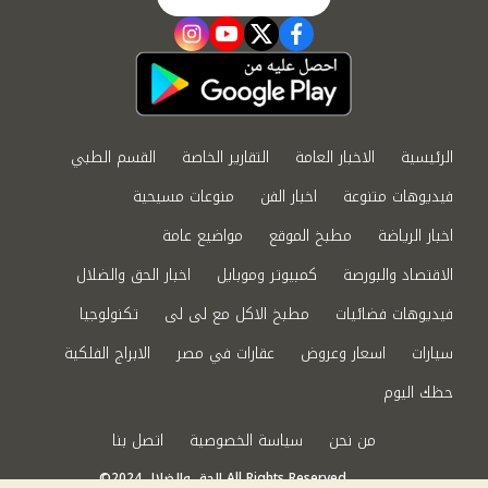
instagram
youtube
twitter
facebook
الرئيسية
الاخبار العامة
التقارير الخاصة
القسم الطبي
فيديوهات متنوعة
اخبار الفن
منوعات مسيحية
اخبار الرياضة
مطبخ الموقع
مواضيع عامة
الاقتصاد والبورصة
كمبيوتر وموبايل
اخبار الحق والضلال
فيديوهات فضائيات
مطبخ الاكل مع لى لى
تكنولوجيا
سيارات
اسعار وعروض
عقارات في مصر
الابراج الفلكية
حظك اليوم
من نحن
سياسة الخصوصية
اتصل بنا
©2024 الحق والضلال All Rights Reserved.