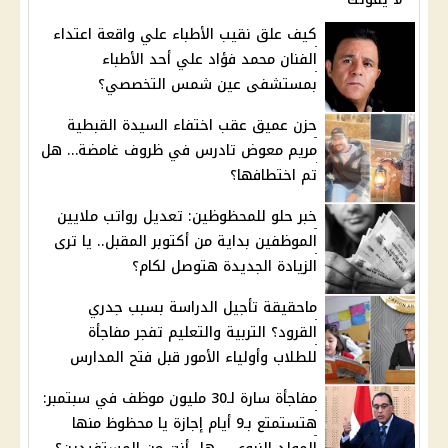
كيف علق نقيب الأطباء علي واقعة اعتداء
الفنان محمد فؤاد علي أحد الأطباء
بمستشفى عين شمس التخصصي؟
حزن عميق عقب اختفاء السيدة القبطية
مريم معوض تادرس في ظروف غامضة… هل
تم اختطافها؟
خبر حلو للمحظوظين: تعديل رواتب ملايين
الموظفين بداية من أكتوبر المقبل.. يا ترى
الزيادة الجديدة هتوصل لكام؟
ماحقيقة تأجيل الدراسة بسبب جدري
القرود؟ التربية والتعليم تفجر مفاجأة
للطلاب وأولياء الأمور قبل فتح المدارس
مفاجأة سارة لـ30 مليون موظف في سبتمبر:
هتستمتع بـ9 أيام إجازة يا محظوظ منها