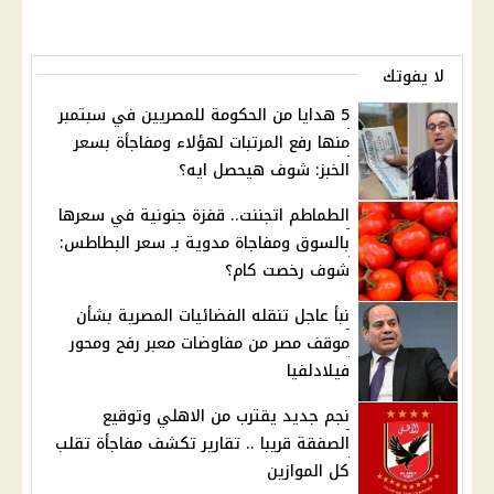
لا يفوتك
5 هدايا من الحكومة للمصريين في سبتمبر
منها رفع المرتبات لهؤلاء ومفاجأة بسعر
الخبز: شوف هيحصل ايه؟
الطماطم اتجننت.. قفزة جنونية في سعرها
بالسوق ومفاجاة مدوية بـ سعر البطاطس:
شوف رخصت كام؟
نبأ عاجل تنقله الفضائيات المصرية بشأن
موقف مصر من مفاوضات معبر رفح ومحور
فيلادلفيا
نجم جديد يقترب من الاهلي وتوقيع
الصفقة قريبا .. تقارير تكشف مفاجأة تقلب
كل الموازين