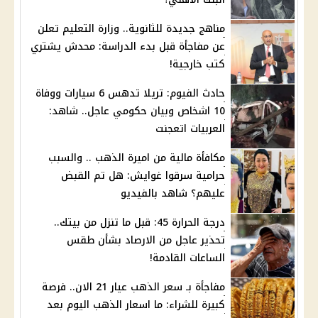
مناهج جديدة للثانوية.. وزارة التعليم تعلن
عن مفاجأة قبل بدء الدراسة: محدش يشتري
كتب خارجية!
حادث الفيوم: تريلا تدهس 6 سيارات ووفاة
10 اشخاص وبيان حكومي عاجل.. شاهد:
العربيات اتعجنت
مكافأة مالية من اميرة الذهب .. والسبب
حرامية سرقوا غوايش: هل تم القبض
عليهم؟ شاهد بالفيديو
درجة الحرارة 45: قبل ما تنزل من بيتك..
تحذير عاجل من الارصاد بشأن طقس
الساعات القادمة!
مفاجأة بـ سعر الذهب عيار 21 الان.. فرصة
كبيرة للشراء: ما اسعار الذهب اليوم بعد