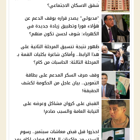
شقق الاسكان الاجتماعي؟
"مدبولي" يصدر قراره بوقف الدعم عن
هؤلاء فورا وتطبيق زيادة جديدة في
الكهرباء: شوف لحسن تكون منهم؟
ظهور نتيجة تنسيق المرحلة الثانية على
هذا الرابط.. وأماكن شاغرة بكليات القمة بـ
المرحلة الثالثة: الحاسبات من كام؟
وقف صرف السكر المدعم على بطاقة
التموين.. بيان عاجل من الحكومة لكشف
الحقيقة!
القبض على كروان مشاكل وعرضه على
النيابة العامة والسبب صادم!
احذروا قبل قبض معاشات سبتمبر.. رسوم
السحب من ماكينات الـ ATM وصلت لكام بعد