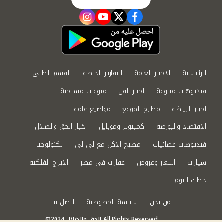
instagram
youtube
twitter
facebook
الرئيسية
الاخبار العامة
التقارير الخاصة
القسم الطبي
فيديوهات متنوعة
اخبار الفن
منوعات مسيحية
اخبار الرياضة
مطبخ الموقع
مواضيع عامة
الاقتصاد والبورصة
كمبيوتر وموبايل
اخبار الحق والضلال
فيديوهات فضائيات
مطبخ الاكل مع لى لى
تكنولوجيا
سيارات
اسعار وعروض
عقارات في مصر
الابراج الفلكية
حظك اليوم
من نحن
سياسة الخصوصية
اتصل بنا
©2024 الحق والضلال All Rights Reserved.