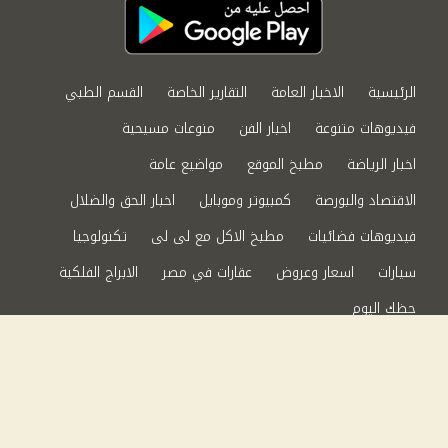
الرئيسية
الاخبار العامة
التقارير الخاصة
القسم الطبي
فيديوهات متنوعة
اخبار الفن
منوعات مسيحية
اخبار الرياضة
مطبخ الموقع
مواضيع عامة
الاقتصاد والبورصة
كمبيوتر وموبايل
اخبار الحق والضلال
فيديوهات فضائيات
مطبخ الاكل مع لى لى
تكنولوجيا
سيارات
اسعار وعروض
عقارات في مصر
الابراج الفلكية
حظك اليوم
من نحن
سياسة الخصوصية
اتصل بنا
©2024 الحق والضلال All Rights Reserved.
Powered by