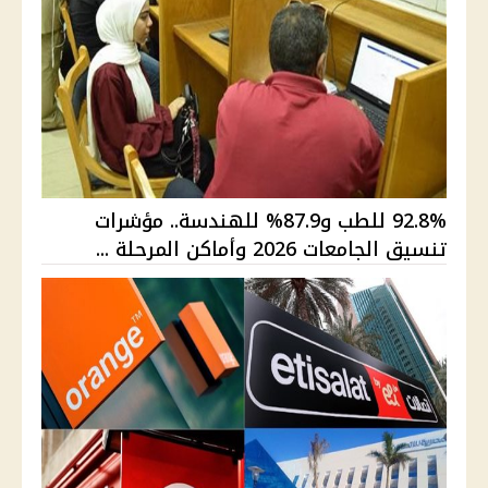
92.8% للطب و87.9% للهندسة.. مؤشرات
تنسيق الجامعات 2026 وأماكن المرحلة ...