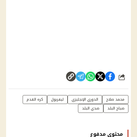
شارك
محمد صلاح
الدوري الإنجليزي
ليفربول
كره القدم
صباح البلد
صدي البلد
محتوى مدفوع