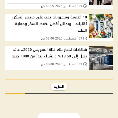
09 أغسطس, 2026 09:15 ص
10 أطعمة ومشروبات يجب على مريض السكري
تقليلها.. وبدائل أفضل لضبط السكر وحماية
القلب
09 أغسطس, 2026 09:00 ص
شهادات ادخار بنك قناة السويس 2026.. عائد
يصل إلى 19.50% والشراء يبدأ من 1000 جنيه
09 أغسطس, 2026 08:00 ص
المزيد