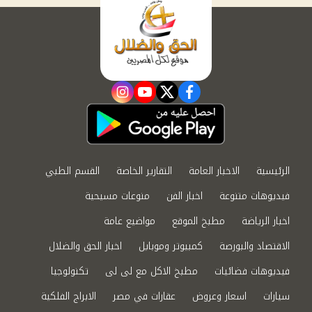
instagram
youtube
twitter
facebook
الرئيسية
الاخبار العامة
التقارير الخاصة
القسم الطبي
فيديوهات متنوعة
اخبار الفن
منوعات مسيحية
اخبار الرياضة
مطبخ الموقع
مواضيع عامة
الاقتصاد والبورصة
كمبيوتر وموبايل
اخبار الحق والضلال
فيديوهات فضائيات
مطبخ الاكل مع لى لى
تكنولوجيا
سيارات
اسعار وعروض
عقارات في مصر
الابراج الفلكية