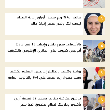
طالبة الـ4% ريم محمد: أوراق إجابة التظلم
3
ليست لها وتحرر محضر إثبات حالة
بالأسماء.. مصرع طفل وإصابة 13 في حادث
4
أتوبيس كنيسة على الدائري الإقليمي بالشرقية
روابط وهمية وتظليل إجابتين.. التعليم تكشف
5
سبب حصول ريم محمد على 4% بالثانوية العامة
توفيق عكاشة يطالب بسحب 32 قطعة أرض
6
بأكتوبر وطرحها لصالح صندوق تحيا مصر