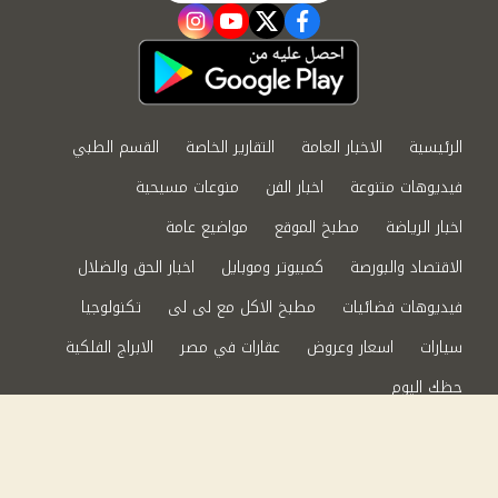
instagram
youtube
twitter
facebook
الرئيسية
الاخبار العامة
التقارير الخاصة
القسم الطبي
فيديوهات متنوعة
اخبار الفن
منوعات مسيحية
اخبار الرياضة
مطبخ الموقع
مواضيع عامة
الاقتصاد والبورصة
كمبيوتر وموبايل
اخبار الحق والضلال
فيديوهات فضائيات
مطبخ الاكل مع لى لى
تكنولوجيا
سيارات
اسعار وعروض
عقارات في مصر
الابراج الفلكية
حظك اليوم
من نحن
سياسة الخصوصية
اتصل بنا
©2024 الحق والضلال All Rights Reserved.