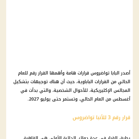
أصدر
البابا تواضروس
قرارات
هامة وأهمها
القرار
رقم للعام
الحالي من
القرارات
الباباوية، حيث أن هناك توجيهات بتشكيل
المجالس الإكليريكية، للأحوال الشخصية، والتي بدأت في
أغسطس من العام الحالي، وتستمر حتى يوليو 2027.
قرار رقم 3 للأنبا تواضروس
يطبق
القرار
في عدة دوائر، الدائرة الأولى هي
القاهرة
،