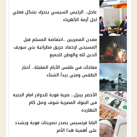
عاجل.. الرئيس السيسي يتحرك بشكل فعلي
لحل أزمة الكهرباء
معدن المصريين ..انتفاضة المسلم قبل
المسيحى لإخماد حريق مطرانية بني سويف
الدين لله والوطن للجميع
مفاجآت في طقس الأيام المقبلة.. أخبار
الطقس ومتى يبدأ الشتاء
الأخضر بينزل.. ضربة قوية للدولار امام الجنيه
فى البنوك المصرية شوف وصل كام
النهارده
البابا فرنسيس يصدر تصريحات قوية ويشدد
على أهمية هذا الأمر