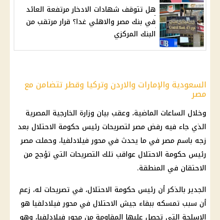
هل تتوقف شهادات الادخار مرتفعة العائد
في بنك مصر والاهلي غدا؟ قرار مرتقب من
البنك المركزي
السعودية والإمارات والاردن وتركيا وقطر تتضامن مع
مصر
وخلال الساعات الماضية، وعقب بيان
وزارة الخارجية
المصرية
الذي جاء فيه رفض مصر لتصريحات رئيس
حكومة
الاحتلال
بعد
زجه باسم مصر في ما يحدث في
محور فيلادلفيا
، وحملت مصر
رئيس
حكومة
الاحتلال
عواقب تلك التصريحات التي تؤجج من
الاحتقان في المنطقة.
الجدير بالذكر أن رئيس
حكومة
الاحتلال
، في تصريحات له، زعم
أن سبب تمسكه ببقاء جيش
الاحتلال
في محور فيلادلفيا هو
الاسلحة التي تحصل عليها المقاومة من محور فيلادلفيا، وهو