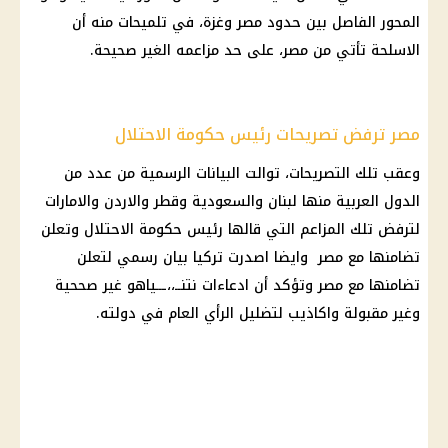
المحور الفاصل بين حدود مصر وغزة، في تلميحات منه أن
الاسلحة تأتي من مصر، على حد مزاعمه الغير صحيحة.
مصر ترفض تصريحات رئيس حكومة الاحتلال
وعقب تلك التصريحات، توالت البيانات الرسمية من عدد من
الدول العربية
منها
لبنان
والسعودية وقطر والاردن والامارات
لترفض تلك المزاعم التي قالها رئيس
حكومة
الاحتلال
وتعلن
تضامنها مع مصر وايضا اصدرت
تركيا
بيان رسمي لتعلن
تضامنها مع مصر وتؤكد أن ادعاءات نتنــ،،ـــياهو غير صححية
وغير مقبولة واكاذيب لتضليل
الرأي العام
في دولته.