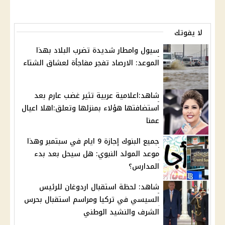
لا يفوتك
سيول وامطار شديدة تضرب البلاد بهذا
الموعد: الارصاد تفجر مفاجأة لعشاق الشتاء
شاهد:اعلامية عربية تثير غضب عارم بعد
استضافتها هؤلاء بمنزلها وتعلق:اهلا اعيال
عمنا
جميع البنوك إجازة 9 ايام في سبتمبر وهذا
موعد المولد النبوي: هل سيحل بعد بدء
المدارس؟
شاهد: لحظة استقبال اردوغان للرئيس
السيسي في تركيا ومراسم استقبال بحرس
الشرف والنشيد الوطني