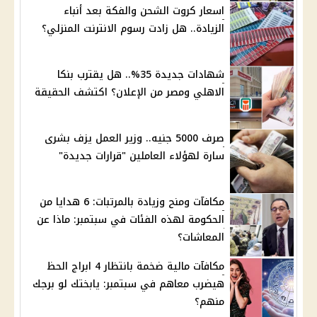
اسعار كروت الشحن والفكة بعد أنباء
الزيادة.. هل زادت رسوم الانترنت المنزلي؟
شهادات جديدة 35%.. هل يقترب بنكا
الاهلي ومصر من الإعلان؟ اكتشف الحقيقة
صرف 5000 جنيه.. وزير العمل يزف بشرى
سارة لهؤلاء العاملين "قرارات جديدة"
مكافآت ومنح وزيادة بالمرتبات: 6 هدايا من
الحكومة لهذه الفئات في سبتمبر: ماذا عن
المعاشات؟
مكافآت مالية ضخمة بانتظار 4 ابراج الحظ
هيضرب معاهم في سبتمبر: يابختك لو برجك
منهم؟