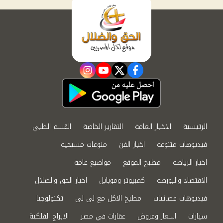
instagram
youtube
twitter
facebook
الرئيسية
الاخبار العامة
التقارير الخاصة
القسم الطبي
فيديوهات متنوعة
اخبار الفن
منوعات مسيحية
اخبار الرياضة
مطبخ الموقع
مواضيع عامة
الاقتصاد والبورصة
كمبيوتر وموبايل
اخبار الحق والضلال
فيديوهات فضائيات
مطبخ الاكل مع لى لى
تكنولوجيا
سيارات
اسعار وعروض
عقارات في مصر
الابراج الفلكية