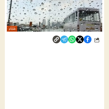
شتاء
شارك