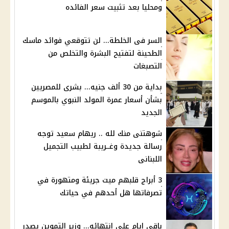
ومحليا بعد تثبيت سعر الفائده
السر فى الخلطة... لن تتوقعي فوائد ماسك
الطحينة لتفتيح البشرة والتخلص من
التصبغات
بداية من 30 ألف جنيه... بشرى للمصريين
بشأن أسعار عمرة المولد النبوي بالموسم
الجديد
شوهتنى منك لله .. ريهام سعيد توجه
رسالة جديدة وغــريبة لطبيب التجميل
اللبنانى
3 أبراج قلبهم ميت جريئة ومتهورة في
تصرفاتها هل أحدهم في حياتك
باقي ايام على انتهائه... وزير التموين يصدر