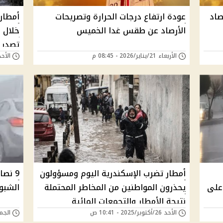
صاد
عودة ارتفاع درجات الحرارة وتصريحات
أمطار
الأرصاد عن طقس غدا الخميس
خلال 
تصدر ب
الأربعاء 21/يناير/2026 - 08:45 م
الأحد 02/نوفمبر/2025 -
أمطار تضرب الإسكندرية اليوم ومسؤولون
9 نص
على
يحذرون المواطنين من المخاطر المحتملة
الشبور
نتيجة الأمطار والتجمعات المائية
الأحد 26/أكتوبر/2025 - 10:41 ص
الجمعة 24/أكتوبر/5