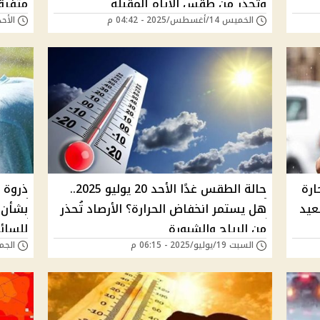
وتحذر من طقس الايام المقبله
متفرق
الخميس 14/أغسطس/2025 - 04:42 م
الأحد 03/أغسطس/2025 - 
ارة
حالة الطقس غدًا الأحد 20 يوليو 2025..
ذروة ا
عيد
هل يستمر انخفاض الحرارة؟ الأرصاد تُحذر
بشأن 
من الرياح والشبورة
للسائ
السبت 19/يوليو/2025 - 06:15 م
الجمعة 18/يوليو/5