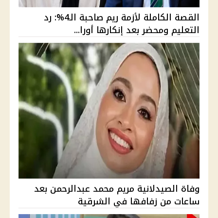
القصة الكاملة لأزمة ريم صاحبة الـ4%: رد
التعليم ومحضر بعد إنكارها أورا...
وفاة الصيدلانية مريم محمد عبدالرحمن بعد
ساعات من زفافها في الشرقية