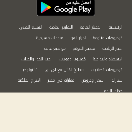
الرئيسية
الاخبار العامة
التقارير الخاصة
القسم الطبي
فيديوهات متنوعة
اخبار الفن
منوعات مسيحية
اخبار الرياضة
مطبخ الموقع
مواضيع عامة
الاقتصاد والبورصة
كمبيوتر وموبايل
اخبار الحق والضلال
فيديوهات فضائيات
مطبخ الاكل مع لى لى
تكنولوجيا
سيارات
اسعار وعروض
عقارات في مصر
الابراج الفلكية
حظك اليوم
من نحن
سياسة الخصوصية
اتصل بنا
©2024 الحق والضلال All Rights Reserved.
Powered by