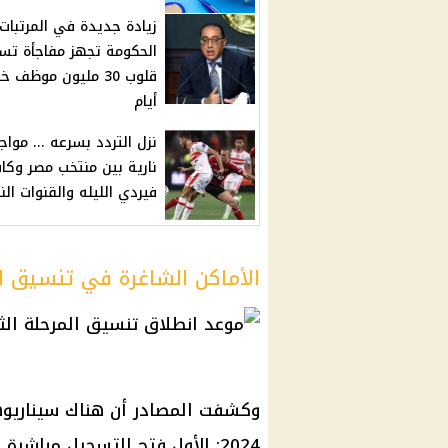
زيادة جديدة في المرتبات..
الحكومة تجهز مفاجأة تس
قلوب 30 مليون موظف خ
أيام
نزل التردد بسرعه ... موا
نارية بين منتخب مصر وكا
فيردي الليله والقنوات النا
الأماكن الشاغرة في تنسيق المرح
وكشفت المصادر أن هناك سيناريوهي
2024: الأول فتح التسجيل مباشر