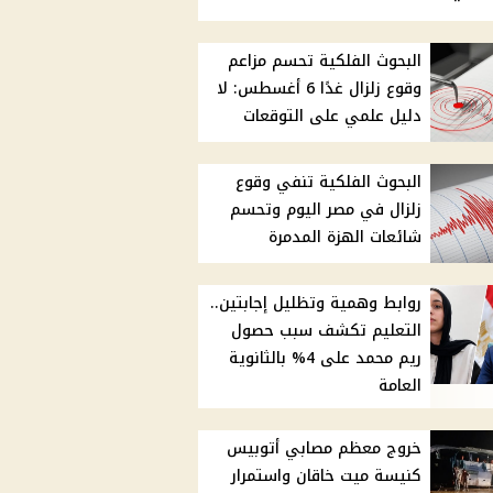
البحوث الفلكية تحسم مزاعم
وقوع زلزال غدًا 6 أغسطس: لا
دليل علمي على التوقعات
البحوث الفلكية تنفي وقوع
زلزال في مصر اليوم وتحسم
شائعات الهزة المدمرة
روابط وهمية وتظليل إجابتين..
التعليم تكشف سبب حصول
ريم محمد على 4% بالثانوية
العامة
خروج معظم مصابي أتوبيس
كنيسة ميت خاقان واستمرار