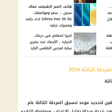
.
هاتف العمر الاهيقعد معاك
عد
سنين ... سعر ومواصفات
لال
Infinix Hot 50 5G اداء جامد
ومميزات جباره
جهة
اخيرا انخفاض فى درجات
ب
الحراره .. الأرصاد تبث بشرى
قلة
سارة لمحبي الطقس البارد
لة الثالثة 2024
ن لتحديد موعد تنسيق المرحلة الثالثة عام
ة بعد نتيجة مرحلة تقليل الاغتراب، ومواصلة التقدم