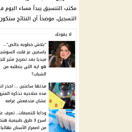
مكتب التنسيق يبدأ مساء اليوم فرز 
التسجيل، موضحاً أن النتائج ستكون خلال 72 ساعة من غلق با
لا يفوتك
"بلاش خطوبه خالص"...
ياسمين عز قلبت السوشيا
ميديا بعد تصريح مثير للج
هو ايه اللى بتطلبه من
الشباب؟
مدتها ساعتين ... احذر ان
مده صلاحيه تذكرة المترو
عشان متدفعش غرامه
وداعا للتصبغات.. تعرف ع
اسرع 3 طرق طبيعية ه
من اصفرار الأسنان نهائيا