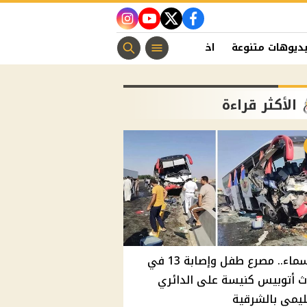
instagram
youtube
twitter
facebook
ديوهات متنوعة
اخبار الفن
منوعات مسيحية
اخبار الرياضة
الأكثر قراءة
بالأسماء.. مصرع طفل وإصابة 13 في
 أتوبيس كنيسة على الدائري
ليمي بالشرقية