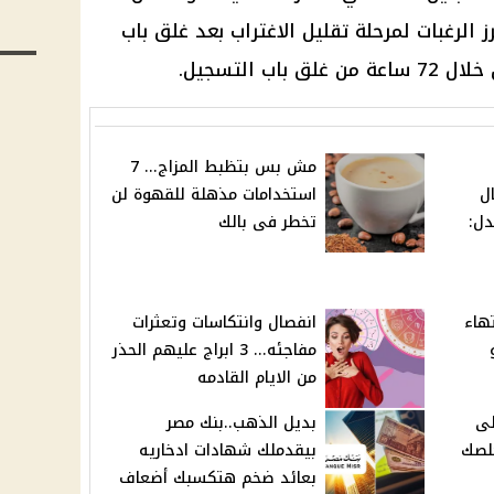
الرغبات لمرحلة تقليل الاغتراب بعد غلق باب
ب التسجيل.
مش بس بتظبط المزاج... 7
ل
استخدامات مذهلة للقهوة لن
دل:
تخطر فى بالك
تهاء
انفصال وانتكاسات وتعثرات
مفاجئه... 3 ابراج عليهم الحذر
من الايام القادمه
لى
بديل الذهب..بنك مصر
تخلصك
بيقدملك شهادات ادخاريه
بعائد ضخم هتكسبك أضعاف