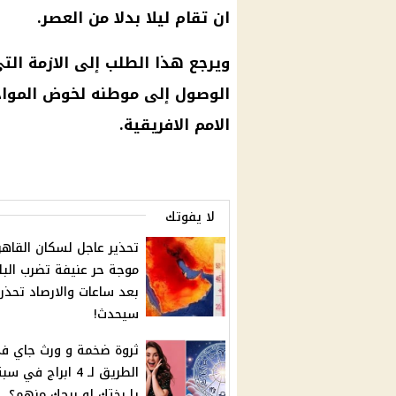
ان تقام ليلا بدلا من العصر.
ويرجع هذا الطلب إلى الازمة ال
الوصول إلى موطنه لخوض الموا
الامم الافريقية.
لا يفوتك
تحذير عاجل لسكان القاهر
موجة حر عنيفة تضرب البل
بعد ساعات والارصاد تحذر 
سيحدث!
ثروة ضخمة و ورث جاي ف
الطريق لـ 4 ابراج في س
يا بختك لو برجك منهم؟