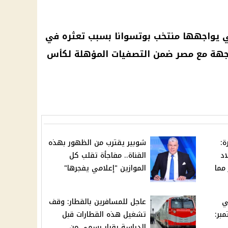
تي يواجهها منتخب بوتسوانا بسبب تعثره في
جهة مع مصر ضمن التصفيات المؤهلة لكأس
ة:
شوبير يقترب من الظهور بهذه
اد
القناة.. مفاجأة تقلب كل
مما
الموازين "إعلامي يفجرها"
ي
عاجل للمسافرين بالقطار: وقف
بتمبر:
تشغيل هذه القطارات قبل
الدراسة بقرار رسمي من