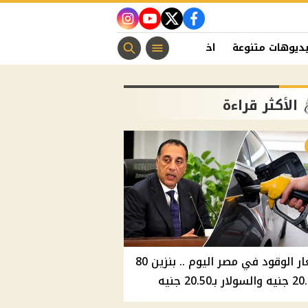
instagram
youtube
twitter
facebook
ديوهات متنوعة
اخبار الفن
منوعات مسيحية
اخبار الرياضة
الأكثر قراءة
أسعار الوقود في مصر اليوم .. بنزين 80