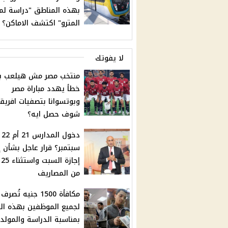
بهذه المناطق "دراسة لم
المترو" اكتشف الاماكن؟
لا يفوتك
منتخب مصر مش هيلعب بك
خطأ يهدد مباراة مصر
وبوتسوانا بتصفيات افريقي
شوف حصل ايه؟
دخول المدارس 21 أم 22
سبتمبر؟ قرار عاجل بشأن إ
إج
من المصاريف
مكافأة 1500 جنيه تُصرف
لجميع الموظفين بهذه ال
بمناسبة الدراسة والمولد