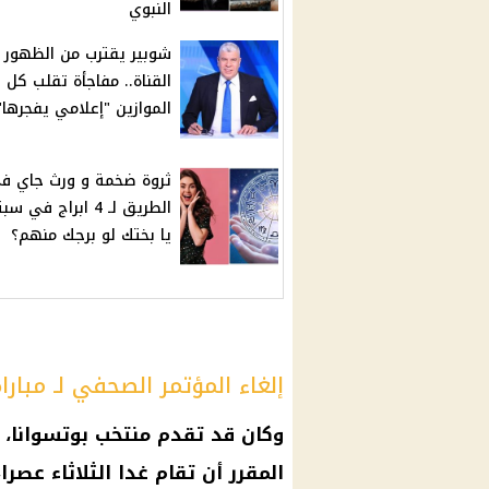
النبوي
شوبير يقترب من الظهور 
القناة.. مفاجأة تقلب كل
الموازين "إعلامي يفجرها"
ثروة ضخمة و ورث جاي ف
الطريق لـ 4 ابراج في س
يا بختك لو برجك منهم؟
إلغاء المؤتمر الصحفي لـ مبارا
وكان قد تقدم منتخب بوتسوانا،
المقرر أن تقام غدا الثلاثاء عصرا