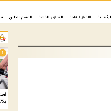
لرئيسية
الاخبار العامة
التقارير الخاصة
القسم الطبي
في
1
بـ20.75 جنيه والسولار بـ20.50 جنيه