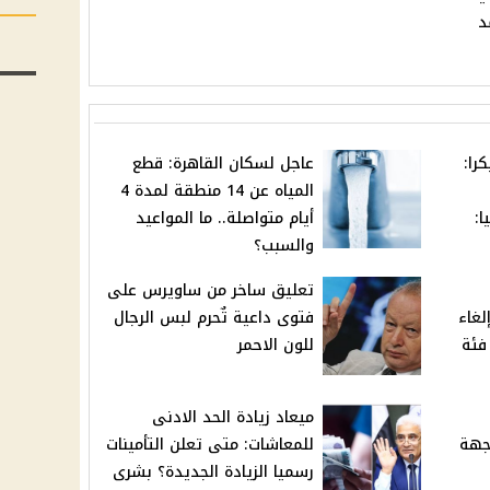
د
را:
عاجل لسكان القاهرة: قطع
المياه عن 14 منطقة لمدة 4
ا:
أيام متواصلة.. ما المواعيد
والسبب؟
تعليق ساخر من ساويرس على
لغاء
فتوى داعية تٌحرم لبس الرجال
ازة السبت واستثناء 25 فئة
للون الاحمر
ميعاد زيادة الحد الادنى
جهة
للمعاشات: متى تعلن التأمينات
رسميا الزيادة الجديدة؟ بشرى