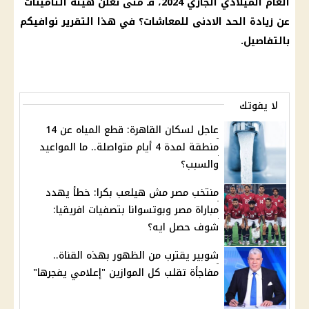
العام الميلادي الجاري 2024، فـ متى تعلن هيئة
التأمينات
عن زيادة الحد الادنى للمعاشات؟ في هذا التقرير نوافيكم
بالتفاصيل.
لا يفوتك
عاجل لسكان القاهرة: قطع المياه عن 14
منطقة لمدة 4 أيام متواصلة.. ما المواعيد
والسبب؟
منتخب مصر مش هيلعب بكرا: خطأ يهدد
مباراة مصر وبوتسوانا بتصفيات افريقيا:
شوف حصل ايه؟
شوبير يقترب من الظهور بهذه القناة..
مفاجأة تقلب كل الموازين "إعلامي يفجرها"