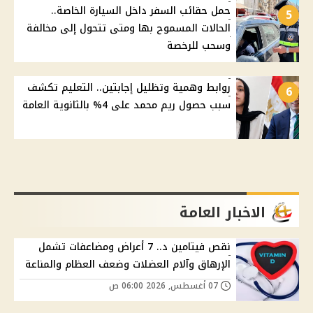
حمل حقائب السفر داخل السيارة الخاصة..
5
الحالات المسموح بها ومتى تتحول إلى مخالفة
وسحب للرخصة
روابط وهمية وتظليل إجابتين.. التعليم تكشف
6
سبب حصول ريم محمد على 4% بالثانوية العامة
الاخبار العامة
نقص فيتامين د.. 7 أعراض ومضاعفات تشمل
الإرهاق وآلام العضلات وضعف العظام والمناعة
07 أغسطس, 2026 06:00 ص