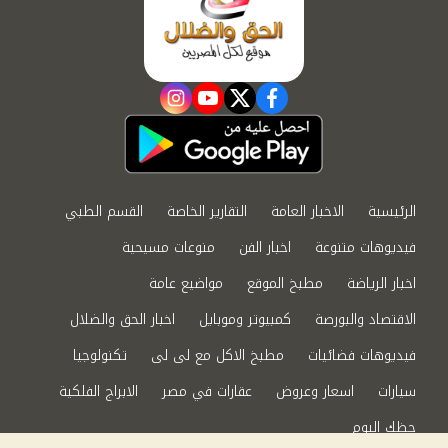
instagram
youtube
twitter
facebook
الرئيسية
الاخبار العامة
التقارير الخاصة
القسم الطبي
فيديوهات متنوعة
اخبار الفن
منوعات مسيحية
اخبار الرياضة
مطبخ الموقع
مواضيع عامة
الاقتصاد والبورصة
كمبيوتر وموبايل
اخبار الحق والضلال
فيديوهات فضائيات
مطبخ الاكل مع لى لى
تكنولوجيا
سيارات
اسعار وعروض
عقارات في مصر
الابراج الفلكية
حظك اليوم