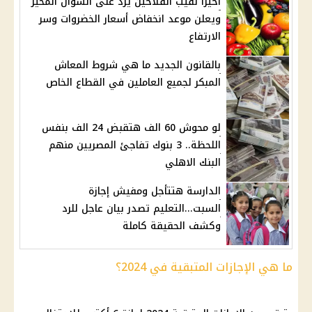
اخيرا نقيب الفلاحين يرد على السؤال المحير
ويعلن موعد انخفاض أسعار الخضروات وسر
الارتفاع
بالقانون الجديد ما هي شروط المعاش
المبكر لجميع العاملين في القطاع الخاص
لو محوش 60 الف هتقبض 24 الف بنفس
اللحظة.. 3 بنوك تفاجئ المصريين منهم
البنك الاهلي
الدارسة هتتأجل ومفيش إجازة
السبت...التعليم تصدر بيان عاجل للرد
وكشف الحقيقة كاملة
ما هي الإجازات المتبقية في 2024؟