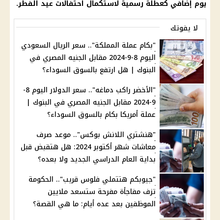
يوم إضافي كعطلة رسمية لاستكمال احتفالات عيد الفطر.
لا يفوتك
"بكام عملة المملكة".. سعر الريال السعودي
اليوم 8-9-2024 مقابل الجنيه المصري في
البنوك | هل ارتفع بالسوق السوداء؟
"الأخضر راكب دماغه".. سعر الدولار اليوم 8-
9-2024 مقابل الجنيه المصري في البنوك |
عملة أمريكا بكام بالسوق السوداء؟
"هنشتري اللانش بوكس".. موعد صرف
معاشات شهر أكتوبر 2024: هل هتقبض قبل
بداية العام الدراسي الجديد ولا بعده؟
"جيوبكم هتتملي فلوس قريب".. الحكومة
تزف مفاجأة مفرحة ستسعد ملايين
الموظفين بعد عده أيام: ما هي القصة؟