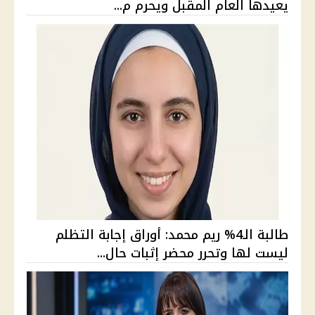
يعيدها العام المقبل ويحرم م...
طالبة الـ4% ريم محمد: أوراق إجابة التظلم
ليست لها وتحرر محضر إثبات حال...