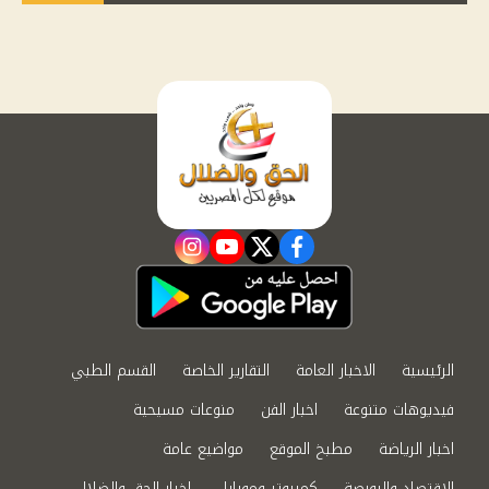
instagram
youtube
twitter
facebook
الرئيسية
الاخبار العامة
التقارير الخاصة
القسم الطبي
فيديوهات متنوعة
اخبار الفن
منوعات مسيحية
اخبار الرياضة
مطبخ الموقع
مواضيع عامة
الاقتصاد والبورصة
كمبيوتر وموبايل
اخبار الحق والضلال