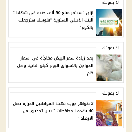
لا يفوتك
ازاي تستثمر مبلغ 50 ألف جنيه في شهادات
البنك الأهلي السنوية "فلوسك هترجعلك
بالكوم"
لا يفوتك
بعد زيادة سعر البيض مفاجأة في اسعار
الدواجن بالاسواق اليوم كيلو البانية وصل
كام
لا يفوتك
3 ظواهر جوية تهدد المواطنين الحرارة تصل
40 بهذه المحافظات " بيان تحذيري من
الارصاد "