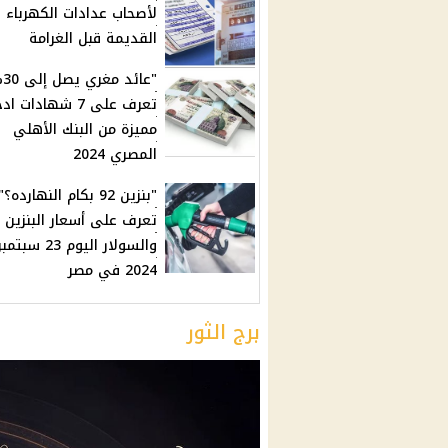
لأصحاب عدادات الكهرباء
القديمة قبل الغرامة
"عا
تعرف على 7 شهادات اد
مميزة من البنك الأهلي
المصري 2024
"بنزين 92 بكام النهارده؟"
تعرف على أسعار البنزين
والسولار اليوم 23 سبتمب
2024 في مصر
برج الثور