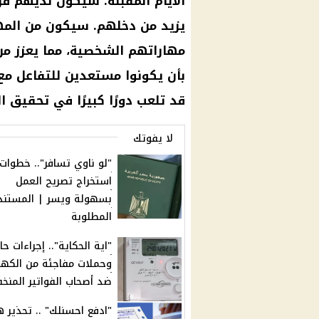
الأيام المقبلة. سيكون لديهم ف
يزيد من دخلهم. سيكون من المه
مهاراتهم الشخصية، مما يعزز م
بأن يكونوا مستعدين للتفاعل مع ز
قد تلعب دورًا كبيرًا في تحقيق ال
لا يفوتك
"لو ناوي تسافر".. خطوات
استخراج تصريح العمل
بسهولة ويسر | المستند
المطلوبة
"اية الحكاية".. إجراءات ح
وحملات مفاجئة من الكهرب
ضد أصحاب الفواتير المنخ
"ادفع احسنلك" .. تحذير ه