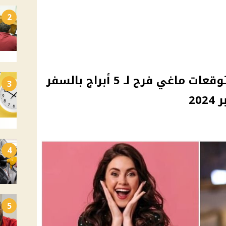
2
"من ضمنها برج الأسد".. توقعات ماغي فرح لـ 5 أبراج بالسفر
3
20
4
5