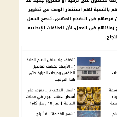
رصة للحصول على ترقية أو مشروع جديد قد
م بالنسبة لهم استثمار الوقت في تطوير
ن فرصهم في التقدم المهني. يُنصح الحمل
ملائهم في العمل، لأن العلاقات الإيجابية
نجاح.
"نخفف ولا ينتقل الايام الجاية
".. الأرصاد تكشف تفاصيل
ات
الطقس ودرجات الحرارة حتى
هذا التوقيت
اسمة
"أسعار الدهب نار.. تعرف علي
اء
أسعار الذهب اليوم في محلات
فضة
الصاغة | عيار 18 وصل كام؟
ام
"شهر الفخامة".. 6 أبراج