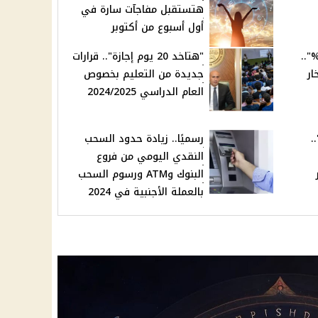
هتستقبل مفاجآت سارة في
أول أسبوع من أكتوبر
ئد مغري يصل إلى 30%"..
"هتاخد 20 يوم إجازة".. قرارات
خار
جديدة من التعليم بخصوص
العام الدراسي 2024/2025
..
رسميًا.. زيادة حدود السحب
النقدي اليومي من فروع
ر
البنوك وATM ورسوم السحب
بالعملة الأجنبية في 2024