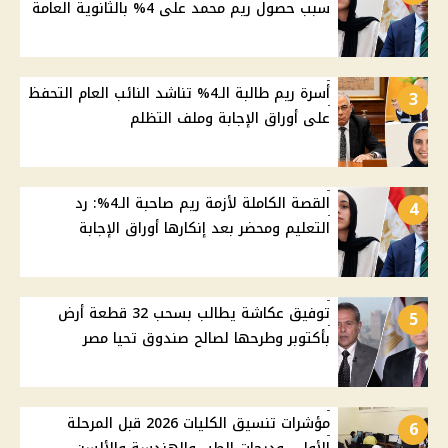
سبب حصول ريم محمد على 4% بالثانوية العامة
أسرة ريم طالبة الـ4% تناشد النائب العام التحفظ
3
على أوراق الإجابة وملف التظلم
القصة الكاملة لأزمة ريم صاحبة الـ4%: رد
4
التعليم ومحضر بعد إنكارها أوراق الإجابة
توفيق عكاشة يطالب بسحب 32 قطعة أرض
5
بأكتوبر وطرحها لصالح صندوق تحيا مصر
مؤشرات تنسيق الكليات 2026 قبل المرحلة
6