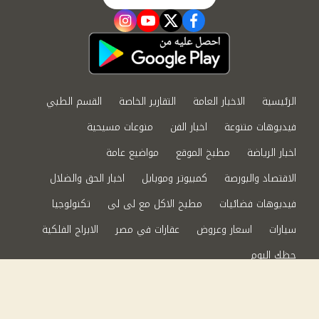
instagram
youtube
twitter
facebook
الرئيسية
الاخبار العامة
التقارير الخاصة
القسم الطبي
فيديوهات متنوعة
اخبار الفن
منوعات مسيحية
اخبار الرياضة
مطبخ الموقع
مواضيع عامة
الاقتصاد والبورصة
كمبيوتر وموبايل
اخبار الحق والضلال
فيديوهات فضائيات
مطبخ الاكل مع لى لى
تكنولوجيا
سيارات
اسعار وعروض
عقارات في مصر
الابراج الفلكية
حظك اليوم
من نحن
سياسة الخصوصية
اتصل بنا
©2024 الحق والضلال All Rights Reserved.