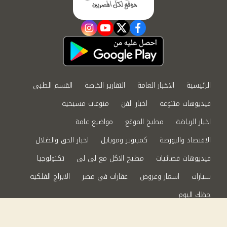
instagram
youtube
twitter
facebook
الرئيسية
الاخبار العامة
التقارير الخاصة
القسم الطبي
فيديوهات متنوعة
اخبار الفن
منوعات مسيحية
اخبار الرياضة
مطبخ الموقع
مواضيع عامة
الاقتصاد والبورصة
كمبيوتر وموبايل
اخبار الحق والضلال
فيديوهات فضائيات
مطبخ الاكل مع لى لى
تكنولوجيا
سيارات
اسعار وعروض
عقارات في مصر
الابراج الفلكية
حظك اليوم
من نحن
سياسة الخصوصية
اتصل بنا