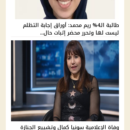
طالبة الـ4% ريم محمد: أوراق إجابة التظلم
ليست لها وتحرر محضر إثبات حال...
وفاة الإعلامية سونيا كمال وتشييع الجنازة