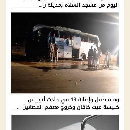
اليوم من مسجد السلام بمدينة ن...
وفاة طفل وإصابة 13 في حادث أتوبيس
كنيسة ميت خاقان وخروج معظم المصابين ...