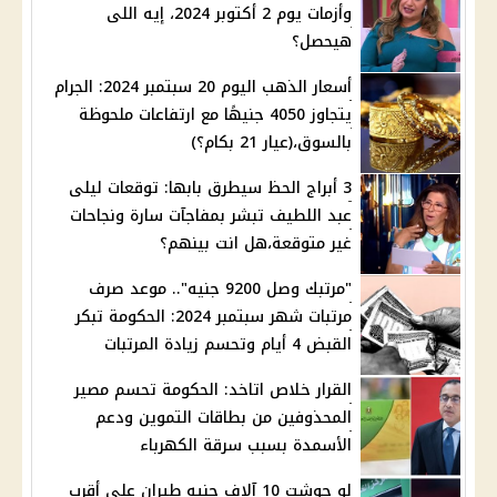
وأزمات يوم 2 أكتوبر 2024، إيه اللى
هيحصل؟
أسعار الذهب اليوم 20 سبتمبر 2024: الجرام
يتجاوز 4050 جنيهًا مع ارتفاعات ملحوظة
بالسوق،(عيار 21 بكام؟)
3 أبراج الحظ سيطرق بابها: توقعات ليلى
عبد اللطيف تبشر بمفاجآت سارة ونجاحات
غير متوقعة،هل انت بينهم؟
"مرتبك وصل 9200 جنيه".. موعد صرف
مرتبات شهر سبتمبر 2024: الحكومة تبكر
القبض 4 أيام وتحسم زيادة المرتبات
القرار خلاص اتاخد: الحكومة تحسم مصير
المحذوفين من بطاقات التموين ودعم
الأسمدة بسبب سرقة الكهرباء
لو حوشت 10 آلاف جنيه طيران على أقرب