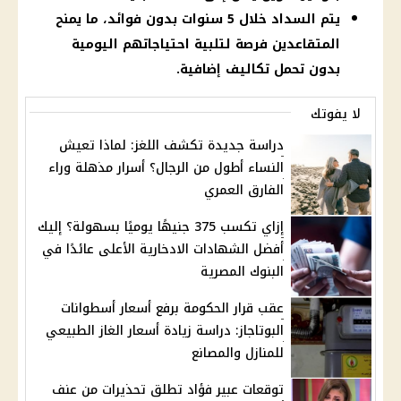
يتم السداد خلال 5 سنوات بدون فوائد، ما يمنح
المتقاعدين فرصة لتلبية احتياجاتهم اليومية
بدون تحمل تكاليف إضافية.
لا يفوتك
دراسة جديدة تكشف اللغز: لماذا تعيش
النساء أطول من الرجال؟ أسرار مذهلة وراء
الفارق العمري
إزاي تكسب 375 جنيهًا يوميًا بسهولة؟ إليك
أفضل الشهادات الادخارية الأعلى عائدًا في
البنوك المصرية
عقب قرار الحكومة برفع أسعار أسطوانات
البوتاجاز: دراسة زيادة أسعار الغاز الطبيعي
للمنازل والمصانع
توقعات عبير فؤاد تطلق تحذيرات من عنف