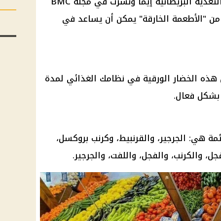
حديثة قادتها خبيرة التغذية البريطانية إيما ونشرت في مجلة BMC
الأطعمة
الخارقة" يمكن أن يساعد في
هذه الخضار الورقية في نظامك الغذائي لمدة
شكل فعال.
مة هي: الجرجير، والقرنبيط، وكرنب بروكسل،
جل، والكرنب، والفجل، واللفت، والجرجير.