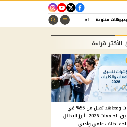
instagram
youtube
twitter
facebook
ديوهات متنوعة
اخبار الفن
منوعات مسيحية
اخبار الرياضة
الأكثر قراءة
كليات ومعاهد تقبل من 55% في
تنسيق الجامعات 2026.. أبرز البدائل
احة لطلاب علمي وأدبي