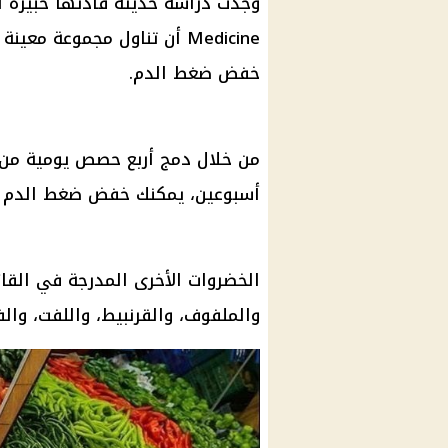
وجدت
دراسة
Medicine أن تناول مجموعة معينة من "
خفض
ضغط الدم
.
من خلال دمج أربع حصص يومية من 
أسبوعين، يمكنك خفض
ضغط الدم
ب
الخضروات
الأخرى المدرجة في القائ
والملفوف، والقرنبيط، واللفت، والف