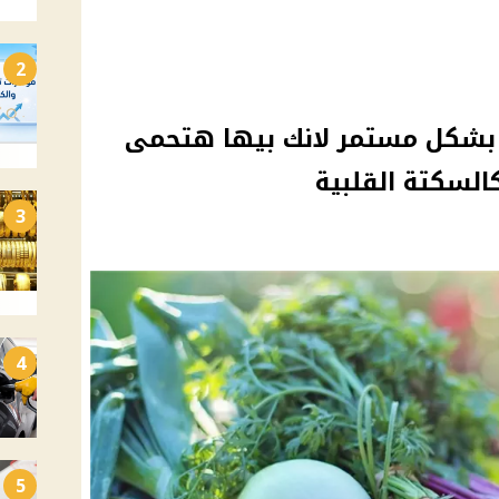
2
 بشكل مستمر لانك بيها هتحمى
لسكتة القلبية
3
4
5