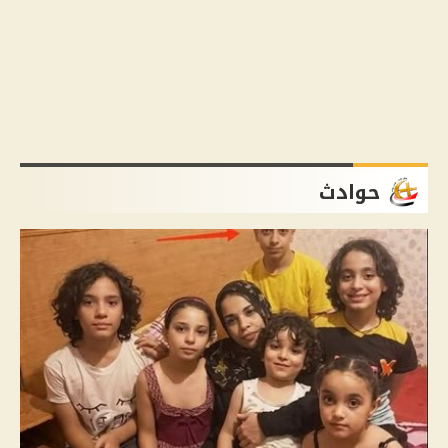
حوادث