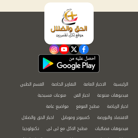
instagram
youtube
twitter
facebook
الرئيسية
الاخبار العامة
التقارير الخاصة
القسم الطبي
فيديوهات متنوعة
اخبار الفن
منوعات مسيحية
اخبار الرياضة
مطبخ الموقع
مواضيع عامة
الاقتصاد والبورصة
كمبيوتر وموبايل
اخبار الحق والضلال
فيديوهات فضائيات
مطبخ الاكل مع لى لى
تكنولوجيا