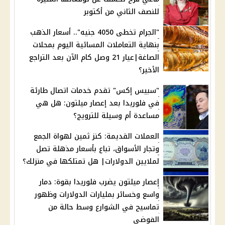
للنصف الثاني من أكتوبر
"الجرام تخطى 4050 جنيه".. أسعار الذهب
بنهاية التعاملات المسائية اليوم بمحلات
الصاغة|عيار 21 وصل كام الآن بعد التراجع
الأخير؟
"سبيس إكس" تقدم خدمات اتصال طارئة
في فلوريدا بعد إعصار ميلتون: هل هي
مساعدة أم وسيلة للترويج؟
العملات القديمة: كنز ثمين لهواة الجمع
وتجار الأسواق، تباع بأسعار مذهلة تصل
لملايين الدولارات| هل تمتلكها في منزلك؟
إعصار ميلتون يضرب فلوريدا بقوة: دمار
واسع وخسائر بمليارات الدولارات وظهور
تماسيح في الشوارع وسط حالة من
الفوضى