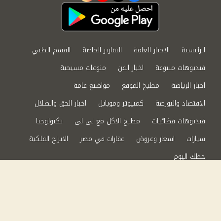
الرئيسية
الاخبار العامة
التقارير الخاصة
القسم الطبي
فيديوهات متنوعة
اخبار الفن
منوعات مسيحية
اخبار الرياضة
مطبخ الموقع
مواضيع عامة
الاقتصاد والبورصة
كمبيوتر وموبايل
اخبار الحق والضلال
فيديوهات فضائيات
مطبخ الاكل مع لى لى
تكنولوجيا
سيارات
اسعار وعروض
عقارات في مصر
الابراج الفلكية
حظك اليوم
من نحن
سياسة الخصوصية
اتصل بنا
©2024 الحق والضلال All Rights Reserved.
Powered by