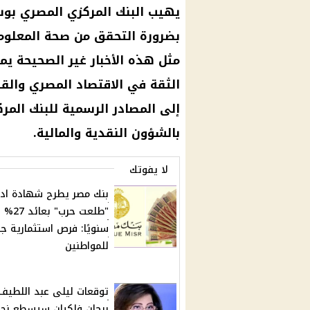
يهيب البنك المركزي المصري بوسا
بضرورة التحقق من صحة المعلوما
مثل هذه الأخبار غير الصحيحة يم
الثقة في الاقتصاد المصري والق
إلى المصادر الرسمية للبنك المر
بالشؤون النقدية والمالية.
لا يفوتك
بنك مصر يطرح شهادة ادخ
"طلعت حرب" بعائد 27%
سنويًا: فرص استثمارية ج
للمواطنين
توقعات ليلى عبد اللطيف:
برجان فلكيان سيسطع نج