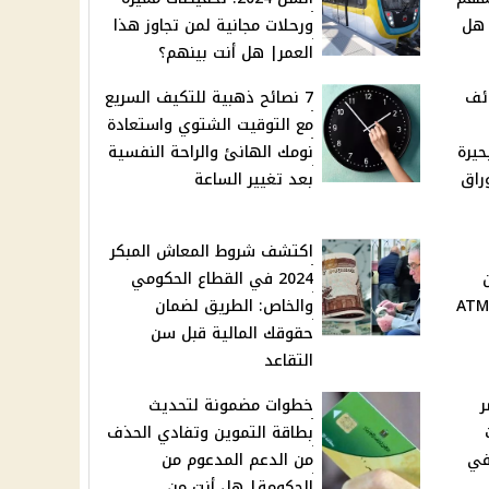
 هل
ورحلات مجانية لمن تجاوز هذا
العمر| هل أنت بينهم؟
ئف
7 نصائح ذهبية للتكيف السريع
مع التوقيت الشتوي واستعادة
حيرة
نومك الهانئ والراحة النفسية
راق
بعد تغيير الساعة
اكتشف شروط المعاش المبكر
2024 في القطاع الحكومي
ماكينات الصراف الآلي الـ ATM
والخاص: الطريق لضمان
حقوقك المالية قبل سن
التقاعد
ر
خطوات مضمونة لتحديث
بطاقة التموين وتفادي الحذف
في
من الدعم المدعوم من
الحكومة| هل أنت من