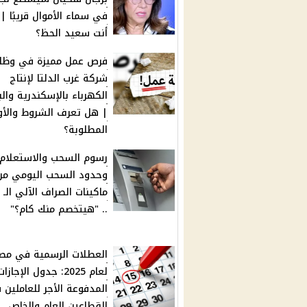
في سماء الأموال قريبًا |
أنت سعيد الحظ؟
فرص عمل مميزة في وظا
شركة غرب الدلتا لإنتاج
الكهرباء بالإسكندرية والب
| هل تعرف الشروط والأو
المطلوبة؟
رسوم السحب والاستعلام
وحدود السحب اليومي من
.. "هيتخصم منك كام؟"
العطلات الرسمية في مص
لعام 2025: جدول الإجازات
المدفوعة الأجر للعاملين 
القطاعين العام والخاص