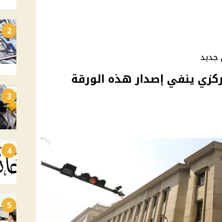
2
 جديد
ركزي ينفي إصدار هذه الورقة
3
4
5