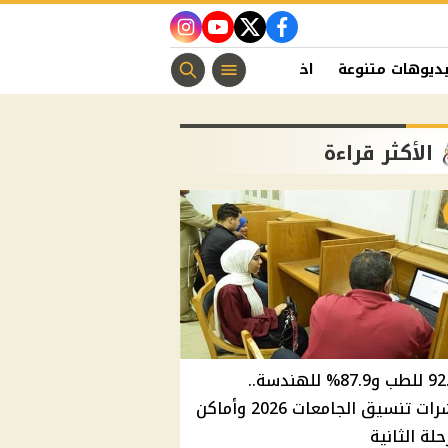
instagram
youtube
twitter
facebook
ديوهات متنوعة
اخبار الفن
منوعات مسيحية
اخبار الرياضة
الأكثر قراءة
92.8% للطب و87.9% للهندسة..
مؤشرات تنسيق الجامعات 2026 وأماكن
حلة الثانية