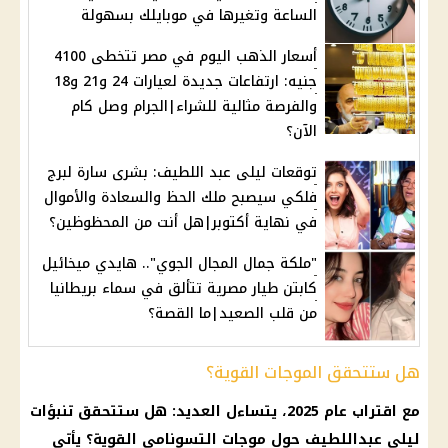
الساعة وتغيرها في موبايلك بسهولة
أسعار الذهب اليوم في مصر تتخطى 4100
جنيه: ارتفاعات جديدة لعيارات 24 و21 و18
والفرصة مثالية للشراء|الجرام وصل كام
الآن؟
توقعات ليلى عبد اللطيف: بشرى سارة لبرج
فلكي سيصبح ملك الحظ والسعادة والأموال
في نهاية أكتوبر|هل أنت من المحظوظين؟
"ملكة جمال المجال الجوي".. هايدي ميخائيل
كابتن طيار مصرية تتألق في سماء بريطانيا
من قلب الصعيد|ما القصة؟
هل ستتحقق الموجات القوية؟
مع اقتراب عام 2025، يتساءل العديد: هل ستتحقق تنبؤات
ليلى عبداللطيف حول موجات التسونامي القوية؟ يأتي