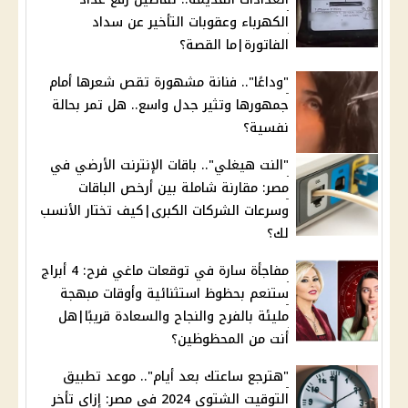
الكهرباء وعقوبات التأخير عن سداد
الفاتورة|ما القصة؟
"وداعًا".. فنانة مشهورة تقص شعرها أمام
جمهورها وتثير جدل واسع.. هل تمر بحالة
نفسية؟
"النت هيغلي".. باقات الإنترنت الأرضي في
مصر: مقارنة شاملة بين أرخص الباقات
وسرعات الشركات الكبرى|كيف تختار الأنسب
لك؟
مفاجأة سارة في توقعات ماغي فرح: 4 أبراج
ستنعم بحظوظ استثنائية وأوقات مبهجة
مليئة بالفرح والنجاح والسعادة قريبًا|هل
أنت من المحظوظين؟
"هترجع ساعتك بعد أيام".. موعد تطبيق
التوقيت الشتوي 2024 في مصر: إزاي تأخر