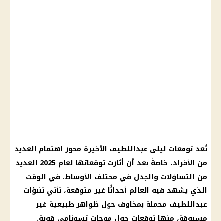
تُعد توقعات ليلى عبداللطيف الأخيرة محور اهتمام العديد
من الأفراد، خاصةً بعد أن أثارت توقعاتها لعام 2025 العديد
من التساؤلات والجدل في مختلف الأوساط. في الوقت
الذي يشهد فيه العالم أحداثًا غير متوقعة، تأتي تنبؤات
عبداللطيف محملة بمخاوف حول ظواهر طبيعية غير
مسبوقة، منها توقعات حول موجات تسونامي قوية.