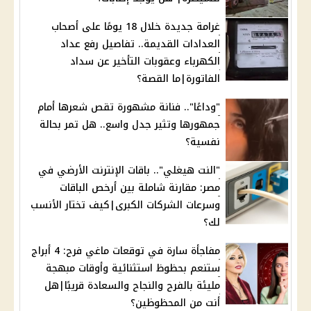
غرامة جديدة خلال 18 يومًا على أصحاب
العدادات القديمة.. تفاصيل رفع عداد
الكهرباء وعقوبات التأخير عن سداد
الفاتورة|ما القصة؟
"وداعًا".. فنانة مشهورة تقص شعرها أمام
جمهورها وتثير جدل واسع.. هل تمر بحالة
نفسية؟
"النت هيغلي".. باقات الإنترنت الأرضي في
مصر: مقارنة شاملة بين أرخص الباقات
وسرعات الشركات الكبرى|كيف تختار الأنسب
لك؟
مفاجأة سارة في توقعات ماغي فرح: 4 أبراج
ستنعم بحظوظ استثنائية وأوقات مبهجة
مليئة بالفرح والنجاح والسعادة قريبًا|هل
أنت من المحظوظين؟