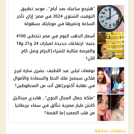
"هترجع ساعتك بعد أيام".. موعد تطبيق
التوقيت الشتوي 2024 في مصر: إزاي تأخر
الساعة وتغيرها في موبايلك بسهولة
أسعار الذهب اليوم في مصر تتخطى 4100
جنيه: ارتفاعات جديدة لعيارات 24 و21 و18
والفرصة مثالية للشراء|الجرام وصل كام
الآن؟
توقعات ليلى عبد اللطيف: بشرى سارة لبرج
فلكي سيصبح ملك الحظ والسعادة والأموال
في نهاية أكتوبر|هل أنت من المحظوظين؟
"ملكة جمال المجال الجوي".. هايدي ميخائيل
كابتن طيار مصرية تتألق في سماء بريطانيا
من قلب الصعيد|ما القصة؟
تحققات سابقة