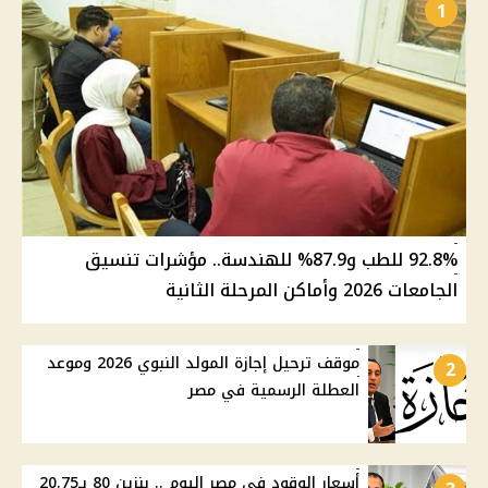
1
92.8% للطب و87.9% للهندسة.. مؤشرات تنسيق
الجامعات 2026 وأماكن المرحلة الثانية
موقف ترحيل إجازة المولد النبوي 2026 وموعد
2
العطلة الرسمية في مصر
أسعار الوقود في مصر اليوم .. بنزين 80 بـ20.75