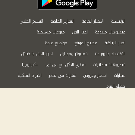
الرئيسية
الاخبار العامة
التقارير الخاصة
القسم الطبي
فيديوهات متنوعة
اخبار الفن
منوعات مسيحية
اخبار الرياضة
مطبخ الموقع
مواضيع عامة
الاقتصاد والبورصة
كمبيوتر وموبايل
اخبار الحق والضلال
فيديوهات فضائيات
مطبخ الاكل مع لى لى
تكنولوجيا
سيارات
اسعار وعروض
عقارات في مصر
الابراج الفلكية
حظك اليوم
من نحن
سياسة الخصوصية
اتصل بنا
©2024 الحق والضلال All Rights Reserved.
Powered by