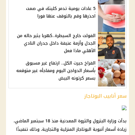
5 عادات يومية تدمر كليتك في صمت
احذرها وقم بالتوقف عنها فورا
الفولت خارج السيطرة..كهربا يثير حاله من
الجدل وأزمة عنيفة داخل جدران النادي
الأهلي ماذا فعل
الفراخ حيرت الكل.. ارتفاع غير مسبوق
بأسعار الدواجن اليوم ومفاجأه غير متوقعه
بسعر كرتونه البيض
سعر أنابيب البوتاجاز
بدأت وزارة البترول والثروة المعدنية منذ 18 سبتمبر الماضي،
زيادة أسعار أنبوبة البوتاجاز المنزلية والتجارية، وذلك تنفيذًا