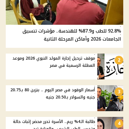
92.8% للطب و87.9% للهندسة.. مؤشرات تنسيق
الجامعات 2026 وأماكن المرحلة الثانية
موقف ترحيل إجازة المولد النبوي 2026 وموعد
2
العطلة الرسمية في مصر
أسعار الوقود في مصر اليوم .. بنزين 80 بـ20.75
3
جنيه والسولار بـ20.50 جنيه
طالبة الـ4% ريم.. الأسرة تحرر محضر إثبات حالة
4
وتدرس الطب الشرعي والوزارة ترد