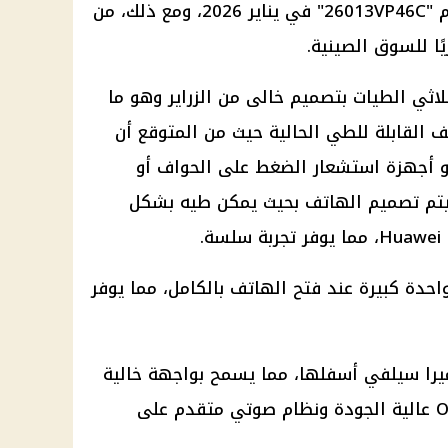
العام ومن المقرر إطلاق الطراز رقم "26013VP46C" في يناير 2026، ومع ذلك، من
ًا للسوق الصينية.
القابل للطي ثلاثي الطيات بتصميم خالى من الزراير وهو ما
 القابلة للطي الحالية حيث من المتوقع أن
أو أجهزة استشعار الضغط على الحواف أو
سيتم تصميم الهاتف بحيث يمكن طيه بشكل
حدة كبيرة عند فتح الهاتف بالكامل، مما يوفر
يرا سيلفي أسفلها، مما يسمح بواجهة خالية
من التشويش واستخدم لوحة OLED عالية الجودة ونظام صوتي متقدم على