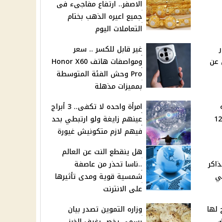
الاصفر.. ارتفاع مفاجىء فى
جميع اعيره الذهب بختام
التعاملات اليوم
غير قابل للكسر .. سعر
 عن
ومواصفات هاتف Honor X60
Pro وحش الفئة المتوسطة
بمميزات مذهلة
امرأة واحده لا تكفى.. 3 أبراج
البابا تواضروس بعد مرور 12
عينهم زايغة ولو ارتبطي بحد
فيهم لازم متكونيش غيورة
هل ينقطع النت عن العالم
ذاكر
..ناسا تحذر من عاصفة
في
شمسية قوية ومدى تأثيرها
على الانترنت
9 نصائح لها
وزاره التموين تصدر بيان
ك
رسمى يخص رغيف الخبز