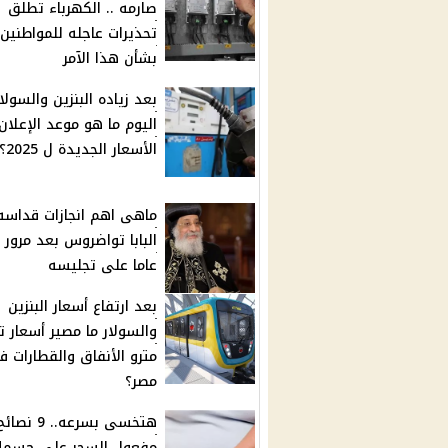
صارمه .. الكهرباء تطلق
تحذيرات عاجله للمواطنين
بشأن هذا الآمر
بعد زياده البنزين والسولار
اليوم ما هو موعد الإعلان
الأسعار الجديدة ل 2025؟
ماهى اهم انجازات قداسه
عاما على تجليسه
بعد ارتفاع أسعار البنزين
والسولار ما مصير أسعار ت
مترو الأنفاق والقطارات 
مصر؟
هتخسى بسرعه.. 
مفعول السحر على جسم