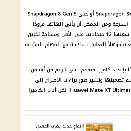
يحتوي الهاتف على معالج Snapdragon 8+ Gen 4 أو حتى Snapdragon 8 Gen 5
اء فائق السرعة ومن الممكن أن يأتي الهاتف مزودًا
بذاكرة وصول عشوائي (RAM) تبلغ سعتها 12 جيجابايت على الأقل ومساحة تخزين
ابايت، مما يجعله مؤهلاً للتعامل بسلاسة مع المهام المكثفة
ا بإعداد كاميرا متقدم، على الرغم من أنه من
م تضمينها وتشير صور براءات الاختراع إلى
جزيرة كاميرا أصغر مقارنة بهاتف Huawei Mate XT Ultimate، لكن أداء الكاميرا
ارتفاع جديد يضرب المعدن