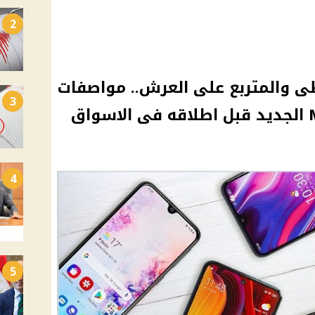
2
ى والمتربع على العرش.. مواصفات
3
4
5