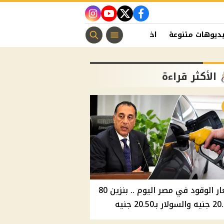
instagram
youtube
twitter
facebook
ديوهات متنوعة
اخبار الفن
منوعات مسيحية
اخبار الرياضة
الأكثر قراءة
أسعار الوقود في مصر اليوم .. بنزين 80