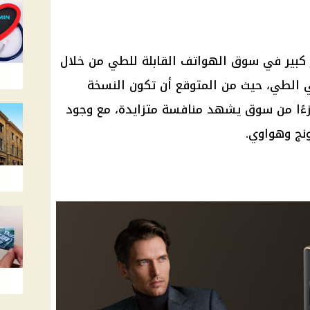
X لإحداث تغيير كبير في سوق الهواتف القابلة للطي من خلال
ي الطي، حيث من المتوقع أن تكون النسخة
زءًا من سوق يشهد منافسة متزايدة، مع وجود
نج وهواوي.