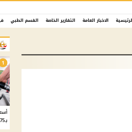
لرئيسية
الاخبار العامة
التقارير الخاصة
القسم الطبي
في
1
بـ20.75 جنيه والسولار بـ20.50 جنيه