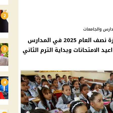
2
«هنأجز أمتي؟» موعد إجازة نصف العام 2025 في المدارس
يد الامتحانات وبداية الترم الثاني
3
4