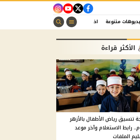
instagram
youtube
twitter
facebook
ديوهات متنوعة
اخبار الفن
منوعات مسيحية
اخبار الرياضة
الأكثر قراءة
ة تنسيق رياض الأطفال بالأزهر
م.. رابط الاستعلام وآخر موعد
يم الملفات