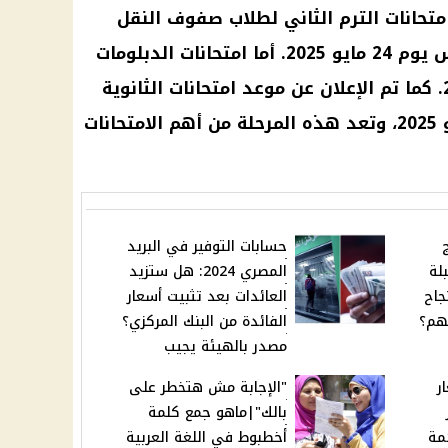
متحانات الترم الثاني لطلاب صفوف النقل
والشهادة الإعدادية في المدارس يوم 24 مايو 2025. أما امتحانات الدبلومات
الفنية فستبدأ يوم 31 مايو 2025. كما تم الإعلان عن موعد امتحانات الثانوية
العامة، التي ستبدأ يوم 14 يونيو 2025، وتعد هذه المرحلة من أهم الامتحانات
براج
حسابات التوفير في البريد
لة
المصري 2024: هل ستزيد
جاح
العائدات بعد تثبيت أسعار
نهم؟
الفائدة من البنك المركزي؟
مصدر بالهيئة يجيب
ر
"الإجابة مش هتخطر على
بالك"|ماهو جمع كلمة
 2024: قائمة
أخطبوط في اللغة العربية