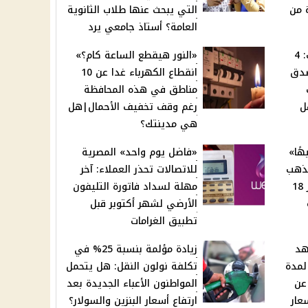
ة من
التي يبحث عنها طلاب الثانوية
العامة؟ أستاذ جامعي يرد
توقعات ليلى عبد اللطيف: 4
«النور هيقطع الساعة كام؟»
صدق
انقطاع الكهرباء غدا عن 10
مناطق في هذه المحافظة
ل
رغم وقف تخفيف الأحمال|هل
هي مدينتك؟
ى 4220 جنيهًا»
«فاضل يوم واحد» المصرية
لذهب
للاتصالات تحذر العملاء: آخر
اليوم بمحلات الصاغة|عيار 18
مهلة لسداد فاتورة التليفون
الأرضي لشهر أكتوبر قبل
تطبيق الغرامات
هد
زيادة مؤلمة بنسبة 25% في
لمدة
تكلفة نولون النقل: هل يتحمل
عن
المواطنون الأعباء الجديدة بعد
عار
ارتفاع أسعار البنزين والسولار؟