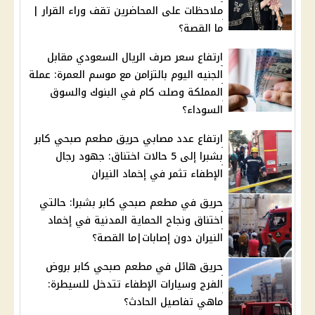
ملاحظات على المحاضرين تقف وراء القرار |
ما القصة؟
ارتفاع سعر صرف الريال السعودي مقابل
الجنيه اليوم بالتزامن مع موسم العمرة: عملة
المملكة وصلت كام في البنوك والسوق
السوداء؟
ارتفاع عدد مصابي حريق مطعم صبحي كابر
بشبرا إلى 5 حالات اختناق: جهود رجال
الإطفاء تثمر في إخماد النيران
حريق في مطعم صبحي كابر بشبرا: حالتي
اختناق ونجاح الحماية المدنية في إخماد
النيران دون إصابات|ما القصة؟
حريق هائل في مطعم صبحي كابر بروض
الفرج وسيارات الإطفاء تتدخل للسيطرة:
ماهي تفاصيل الحادث؟