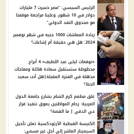
الرئيس السيسي: "مصر خسرت 7 مليارات
دولار في 10 شهور، وعلينا مراجعة موقفنا
مع صندوق النقد الدولي"
زيادة المعاشات 1000 جنيه في شهر نوفمبر
2024: هل هي حقيقة أم إشاعات؟
«توقعات ليلى عبد اللطيف» 4 أبراج
محظوظة ستستقبل سعادة هائلة ومفاجآت
مذهلة في الفترة المقبلة|هل أنت سعيد
الحظ؟
غلق مطعم كرم الشام بشارع جامعة الدول
العربية: زحام المواطنين يعوق تنفيذ قرار
حي الدقي | ما القصة؟
الكنيسة القبطية الأرثوذكسية تعلن تأجيل
السيمينار العاشر إلى أجل غير مسمى: