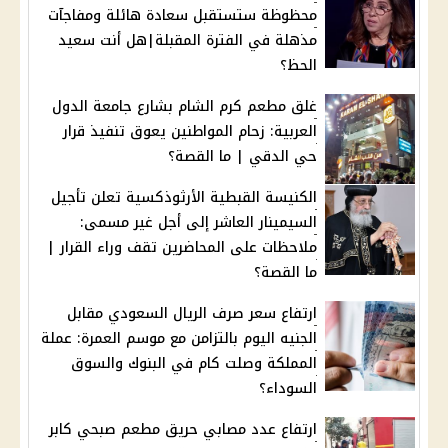
محظوظة ستستقبل سعادة هائلة ومفاجآت
مذهلة في الفترة المقبلة|هل أنت سعيد
الحظ؟
غلق مطعم كرم الشام بشارع جامعة الدول
العربية: زحام المواطنين يعوق تنفيذ قرار
حي الدقي | ما القصة؟
الكنيسة القبطية الأرثوذكسية تعلن تأجيل
السيمينار العاشر إلى أجل غير مسمى:
ملاحظات على المحاضرين تقف وراء القرار |
ما القصة؟
ارتفاع سعر صرف الريال السعودي مقابل
الجنيه اليوم بالتزامن مع موسم العمرة: عملة
المملكة وصلت كام في البنوك والسوق
السوداء؟
ارتفاع عدد مصابي حريق مطعم صبحي كابر