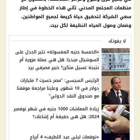
منظمات المجتمع المدني. تأتي هذه الخطوة في إطار
سعي
الشركة
لتحقيق حياة كريمة لجميع المواطنين،
وضمان وصول
المياه
النظيفة لكل بيت.
لا يفوتك
«الخمسة جنيه المغسولة» تثير الجدل على
السوشيال ميديا: هل هي عملة مزورة أم
نتيجة غسيل متكرر؟ خبير مصرفي يرد
الرئيس السيسي: "مصر خسرت 7 مليارات
دولار في 10 شهور، وعلينا مراجعة موقفنا
مع صندوق النقد الدولي"
زيادة المعاشات 1000 جنيه في شهر نوفمبر
2024: هل هي حقيقة أم إشاعات؟
«توقعات ليلى عبد اللطيف» 4 أبراج