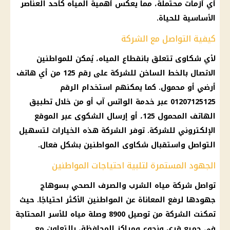
أي أزمات محتملة، مما يعكس أهمية
المياه
كأحد العناصر
الأساسية للحياة.
كيفية التواصل مع الشركة
لأي شكاوى تتعلق بانقطاع
المياه
، يُمكن للمواطنين
الاتصال بالخط الساخن للشركة على رقم 125 من أي
هاتف
أرضي
أو محمول. كما يمكنهم استخدام الرقم
01207125125 عبر خدمة الواتس آب أو من خلال تطبيق
الهاتف المحمول
125، أو إرسال الشكوى عبر الموقع
الإلكتروني للشركة. توفر
الشركة
هذه الخيارات لتسهيل
التواصل واستقبال شكاوى المواطنين بشكل فعال.
الجهود المستمرة لتلبية احتياجات المواطنين
تواصل
شركة مياه الشرب والصرف الصحي
بسوهاج
جهودها لرفع المعاناة عن المواطنين الأكثر احتياجًا. حيث
تمكنت
الشركة
من توصيل 8900 وصلة
مياه
للأسر المحتاجة
في جميع قرى ونجوع ومراكز المحافظة، بالتعاون مع