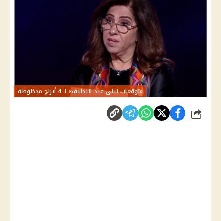
«توقعات ليلى عبد اللطيف» لـ 4 أبراج محظوظة
شارك