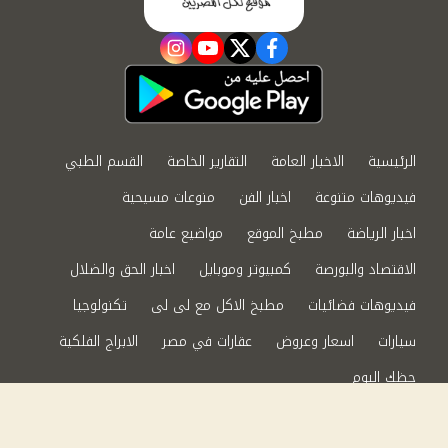
instagram
youtube
twitter
facebook
الرئيسية
الاخبار العامة
التقارير الخاصة
القسم الطبي
فيديوهات متنوعة
اخبار الفن
منوعات مسيحية
اخبار الرياضة
مطبخ الموقع
مواضيع عامة
الاقتصاد والبورصة
كمبيوتر وموبايل
اخبار الحق والضلال
فيديوهات فضائيات
مطبخ الاكل مع لى لى
تكنولوجيا
سيارات
اسعار وعروض
عقارات في مصر
الابراج الفلكية
حظك اليوم
من نحن
سياسة الخصوصية
اتصل بنا