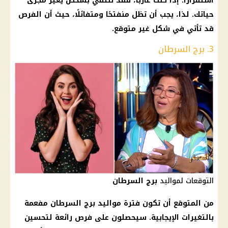
استقرارًا. إذا كنت عازبًا، فقد تلتقي بشخص يغير مجرى
حياتك. لذا، يجب أن تظل منفتحًا ومتفائلًا، حيث أن الفرص
قد تأتي في شكل غير متوقع.
3. برج السرطان
التوقعات لمواليد
برج السرطان
من المتوقع أن تكون فترة
مواليد برج السرطان
مفعمة
بالتغيرات
الإيجابية
. سيحصلون على فرص رائعة لتحسين