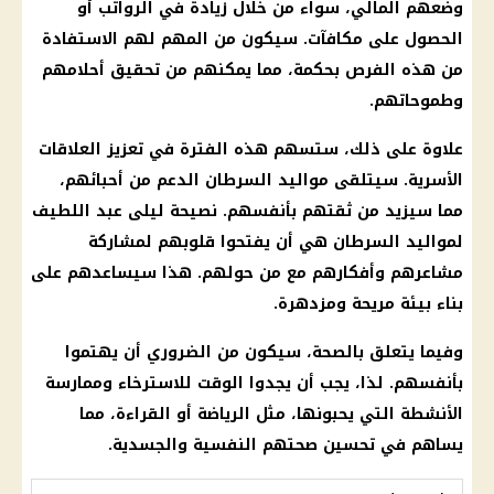
وضعهم المالي، سواء من خلال زيادة في
الرواتب
أو
الحصول على مكافآت. سيكون من المهم لهم الاستفادة
من هذه الفرص بحكمة، مما يمكنهم من تحقيق أحلامهم
وطموحاتهم.
علاوة على ذلك، ستسهم هذه الفترة في تعزيز العلاقات
الأسرية. سيتلقى
مواليد
السرطان
الدعم
من أحبائهم،
مما سيزيد من ثقتهم بأنفسهم. نصيحة
ليلى عبد اللطيف
لمواليد
السرطان
هي أن يفتحوا قلوبهم لمشاركة
مشاعرهم وأفكارهم مع من حولهم. هذا سيساعدهم على
بناء بيئة مريحة ومزدهرة.
وفيما يتعلق بالصحة، سيكون من الضروري أن يهتموا
بأنفسهم. لذا، يجب أن يجدوا الوقت للاسترخاء وممارسة
الأنشطة التي يحبونها، مثل الرياضة أو القراءة، مما
يساهم في تحسين صحتهم النفسية والجسدية.