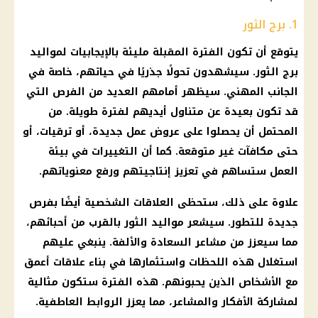
1. برج الثور
يتوقع أن تكون الفترة المقبلة مليئة بالإيجابيات لمواليد
برج الثور
. سيشهدون تحولًا جذريًا في حياتهم، خاصة في
الجانب المهني. سيظهر أمامهم العديد من الفرص التي
قد تكون بعيدة عن متناول أيديهم لفترة طويلة. من
المحتمل أن يحصلوا على عروض عمل جديدة، أو
ترقيات
، أو
حتى مكافآت غير متوقعة. كما أن التغييرات في بيئة
العمل ستساهم في تعزيز إنتاجيتهم ورفع معنوياتهم.
علاوة على ذلك، ستحظى العلاقات الشخصية أيضًا بفرص
جديدة للتطور. سيشعر
مواليد
الثور بالقرب من أحبائهم،
مما سيعزز من مشاعر
السعادة
والألفة. ينبغي عليهم
استغلال هذه اللحظات واستثمارها في بناء علاقات أعمق
مع الأشخاص الذين يحبونهم. هذه الفترة ستكون مثالية
لمشاركة الأفكار والمشاعر، مما يعزز الروابط العاطفية.