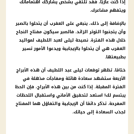
إذا كنت عازبًا، فقد تلتقي بشخص يشاركك اهتماماتك
ويتفهم مشاعرك.
بالإضافة إلى ذلك، ينبغي على العقرب أن يتحلوا بالصبر
وأن يتجنبوا التوتر الزائد. فالصبر سيكون مفتاح النجاح
خلال هذه الفترة. نصيحة ليلى لعبد اللطيف لمواليد
العقرب هي أن يتحلوا بالإيجابية ويدعوا الأمور تسير
بطبيعتها.
ختامًا، تظهر
توقعات ليلى عبد اللطيف
أن هذه
الأبراج
الأربعة ستشهد
سعادة
هائلة ومفاجآت مذهلة في
الفترة المقبلة. إذا كنت من بين هذه
الأبراج
، فإن الحظ
يبتسم لك! استعد لتحقيق الأماني واستقبال اللحظات
المفرحة. تذكر دائمًا أن
الإيجابية
والتفاؤل هما المفتاح
لجذب
السعادة
إلى حياتك.