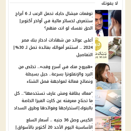
لا يفوتك
توقعات ميشال حايك تحمل الرعب لـ 6 أبراج
ستتعرض لخسائر مالية في أواخر أكتوبر|
الحق نفسك لو انت منهم؟
أعلى عوائد من شهادات ادخار بنك مصر
2024 .. استثمر أموالك بفائدة تصل لـ 30%|
التفاصيل
«هيروح منك في أسرع وقت».. تخلص من
البرد والإنفلونزا بسرعة.. حيل بسيطة
ونصائح فعالة لمواجهة فصل الشتاء
"معاك بطاقة ومش عارف تستخدمها".. كل
ما تحتاج معرفته عن كارت الفيزا الخاصة
بالبنوك|استخراجها وفوائدها وطرق السداد
الكيس وصل 36 جنيه .. أسعار السلع
الأساسية اليوم الأحد 20 أكتوبر بالأسواق|