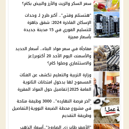
سعر السكر والزيت والأرز والبيض بكام؟
"هتستلم وقتي".. أكبر طرح لـ وحدات
الإسكان الفاخرة 2024: شقق جاهزة
للتسليم الفوري في 15 مدينة جديدة
بأسعار مميزة
مفاجأة في سعر مواد البناء.. أسعار الحديد
والأسمنت اليوم الأحد 20 أكتوبر|عز
والاستثماري وصلوا كام؟
وزارة التربية والتعليم تكشف عن الفئات
المسموح لها بدخول امتحانات الثانوية
العامة 2025|تفاصيل حول المواد المقررة
"آخر فرصة النهارده".. 3000 وظيفة متاحة
في مشروع محطة الضبعة النووية|التفاصيل
وطريقة التقديم
"الأصفر طاير زي الصاروخ"..أسعار الذهب