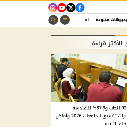
instagram
youtube
twitter
facebook
ديوهات متنوعة
اخبار الفن
منوعات مسيحية
اخبار الرياضة
الأكثر قراءة
92.8% للطب و87.9% للهندسة..
مؤشرات تنسيق الجامعات 2026 وأماكن
حلة الثانية