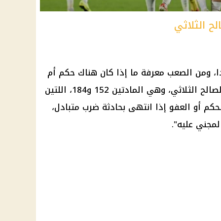
ح الثلاثي
ا، ومن الصعب معرفة ما إذا كان هناك حكم
أم
لا، لكن هناك مواد أخرى قد تكون لصالح الثلاثي، وهي المادتين 152 و184، اللتين
لحكم أو العفو إذا انتهى بحادثة ضرب متبادل،
مجني عليه".