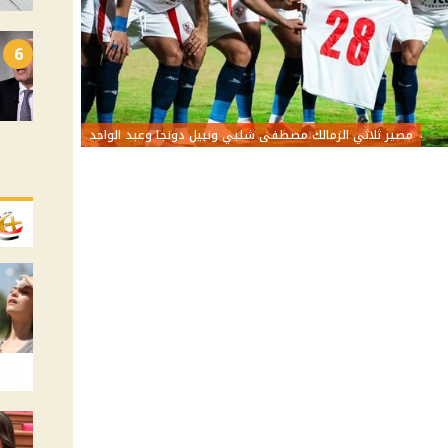
6
مصير ثلاثي الزمالك مصطفى شلبي ونبيل دونجا وعبد الواحد