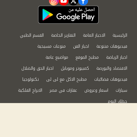
instagram
youtube
twitter
facebook
الرئيسية
الاخبار العامة
التقارير الخاصة
القسم الطبي
فيديوهات متنوعة
اخبار الفن
منوعات مسيحية
اخبار الرياضة
مطبخ الموقع
مواضيع عامة
الاقتصاد والبورصة
كمبيوتر وموبايل
اخبار الحق والضلال
فيديوهات فضائيات
مطبخ الاكل مع لى لى
تكنولوجيا
سيارات
اسعار وعروض
عقارات في مصر
الابراج الفلكية
حظك اليوم
من نحن
سياسة الخصوصية
اتصل بنا
©2024 الحق والضلال All Rights Reserved.
Powered by