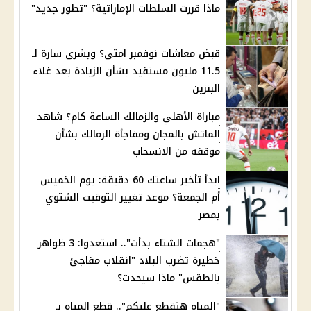
ماذا قررت السلطات الإماراتية؟ "تطور جديد"
قبض معاشات نوفمبر امتى؟ وبشرى سارة لـ
11.5 مليون مستفيد بشأن الزيادة بعد غلاء
البنزين
مباراة الأهلي والزمالك الساعة كام؟ شاهد
الماتش بالمجان ومفاجأة الزمالك بشأن
موقفه من الانسحاب
ابدأ تأخير ساعتك 60 دقيقة: يوم الخميس
أم الجمعة؟ موعد تغيير التوقيت الشتوي
بمصر
"هجمات الشتاء بدأت".. استعدوا: 3 ظواهر
خطيرة تضرب البلاد "انقلاب مفاجئ
بالطقس" ماذا سيحدث؟
"المياه هتقطع عليكم".. قطع المياه بـ