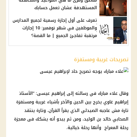
مناطق وقرى ما هي المواعيد والمحافظة
المستهدفة عشان تعمل حسابك
تعرف على أول إجازة رسمية لجميع المدارس
والموظفين في شهر نوفمبر: 10 إجازات
مرتقبة تفاجئ الجميع | ما القصة؟
تصريحات غريبة ومستفزة
وقال علاء مبارك في رسالته إلى إبراهيم عيسى: “الأستاذ
إبراهيم غاوي يخرج بين الحين والآخر بأشياء غريبة ومستفزة
تارة مش عاجبه الصيدلي الذي يقرأ القرآن، وتارة ينتقد
الصحابي خالد بن الوليد، ومن ثم يبدو أنه يشكك فى معجزة
رحلة المعراج وأنها رحلة خيالية.