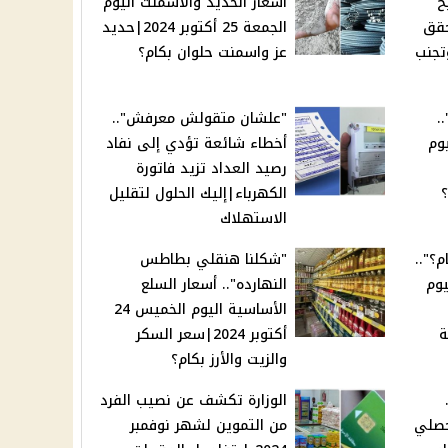
ح
أسعار الحديد والأسمنت اليوم
حقق
الجمعة 25 أكتوبر 2024|حديد
تجنب
عز واسمنت حلوان بكام؟
.
"علشان متقولش معرفش"..
وم
أخطاء شائعة تؤدي إلى نفاد
رصيد العداد تزيد فاتورة
؟
الكهرباء|إليك الحلول لتقليل
الاستهلاك
م؟"..
"شكلنا هنقلي بطاطس
يوم
النهارده".. أسعار السلع
الأساسية اليوم الخميس 24
ة
أكتوبر 2024|سعر السكر
والزيت والأرز بكام؟
الوزارة تكشف عن نصيب الفرد
حصلي
من التموين لشهر نوفمبر