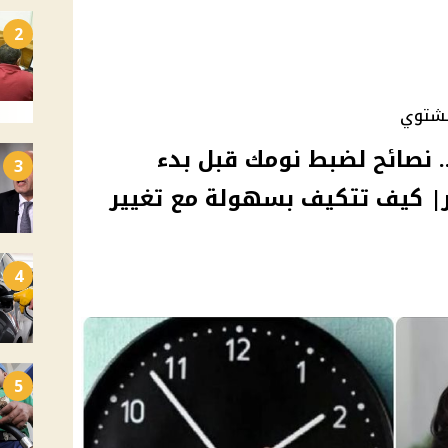
2
لشتوي
 نصائح لضبط نومك قبل بدء
3
| كيف تتكيف بسهولة مع تغيير
4
5