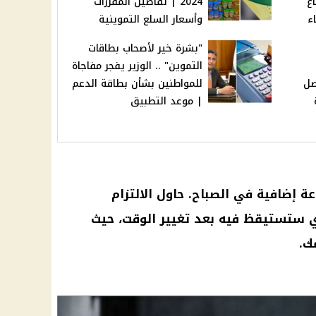
ع
2024 | تفاصيل المقررات
ء
وأسعار السلع التموينية
"بشرة خير لأصحاب بطاقات
التموين" .. الوزير يفجر مفاجاة
صل
للمواطنين بشأن بطاقة الدعم
| موعد التطبيق
عة
إضافية في الصباح. حاول الالتزام
 ستستيقظ فيه بعد تغيير الوقت، حيث
ك.