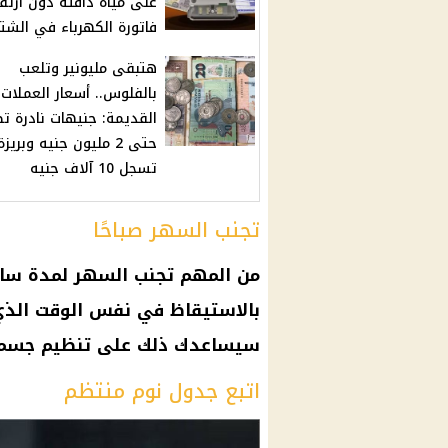
على مياه دافئة دون ارتفا
فاتورة الكهرباء في الشتا
هتبقى مليونير وتلعب
بالفلوس.. أسعار العملات
القديمة: جنيهات نادرة ت
حتى 2 مليون جنيه وبريزة
تسجل 10 آلاف جنيه
تجنب السهر صباحًا
من المهم تجنب السهر لمدة
سا
بالاستيقاظ في نفس الوقت الذي
سيساعدك ذلك على تنظيم جسم
اتبع جدول نوم منتظم