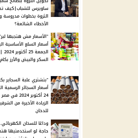
تكوين الثروة بنصائح سمي
ساويرس للشباب|كيف ت
الثروة بخطوات مدروسة و
الأخطاء الشائعة؟
"الأسعار مش هتجبها لبر".
أسعار السلع الأساسية الي
الجمعة 25 أكتوبر 2024 |
السكر والبيض والأرز بكام
"بتشتري علبة السجاير بكا
أسعار السجائر الرسمية ال
24 أكتوبر 2024 في مصر
الزيادة الأخيرة من الشرقي
للدخان
وداعًا للسخان الكهربائي..
حاجة لو استخدمتيها هت