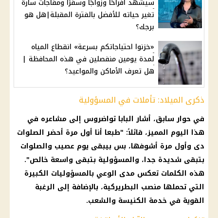
سيشهد أفراحًا وزواجًا وسفرًا ومفاجآت سارة
تغير حياته للأفضل بالفترة المقبلة|هل هو
برجك؟
«خزنوا احتياجاتكم بسرعة» انقطاع المياه
لمدة يومين منفصلين في هذه المحافظة |
هل تعرف الأماكن والمواعيد؟
ذكرى الميلاد: تأملات في المسؤولية
في حوار سابق، أشار
البابا تواضروس
إلى مشاعره في
هذا
اليوم
المميز، قائلاً: "طبعا أنا أول مرة أحضر الصلوات
دى وأول مرة أشوفها، بس بيبقى
يوم
عصيب والصلوات
بتبقى شديدة جدا، والمسؤولية بتبقى واسعة خالص".
هذه الكلمات تعكس مدى الوعي بالمسؤوليات الكبيرة
التي تحملها منصب البطريركية، بالإضافة إلى الرغبة
القوية في خدمة
الكنيسة
والشعب.