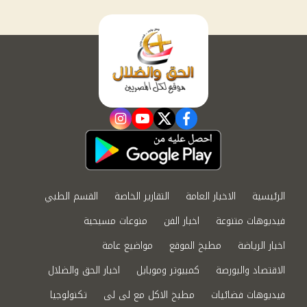
instagram
youtube
twitter
facebook
الرئيسية
الاخبار العامة
التقارير الخاصة
القسم الطبي
فيديوهات متنوعة
اخبار الفن
منوعات مسيحية
اخبار الرياضة
مطبخ الموقع
مواضيع عامة
الاقتصاد والبورصة
كمبيوتر وموبايل
اخبار الحق والضلال
فيديوهات فضائيات
مطبخ الاكل مع لى لى
تكنولوجيا