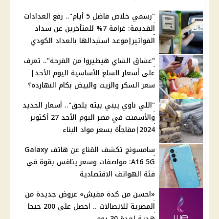
"رسمي خلاص فاضل 5 أيام".. رفع العدادات
القديمة: غرامة 7% للمتأخرين عن سداد
الفواتير|موعد استبدالها بالعداد الكودي
"عشاق الشاي هيطيروا من الفرحة".. تعرف
على أسعار السلع الأساسية اليوم الأحد|
سعر السكر والزيت والبيض بكام النهارده؟
"اللي ناوي يبني بيته يلحق".. أسعار الحديد
والأسمنت في مصر اليوم الأحد 27 أكتوبر
2024|مفاجأة بسعر مواد البناء
سامسونج تكشف القناع عن هاتف Galaxy
A16 5G: مواصفات وسعر ينافس بقوة في
فئة الهواتف الاقتصادية
«احسن من كدة مفيش» عروض جديدة من
المصرية للاتصالات .. احصل على 200 جيجا
هدية لمدة 30 يوم