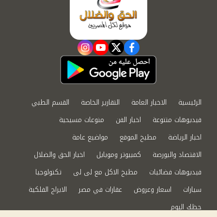
instagram
youtube
twitter
facebook
الرئيسية
الاخبار العامة
التقارير الخاصة
القسم الطبي
فيديوهات متنوعة
اخبار الفن
منوعات مسيحية
اخبار الرياضة
مطبخ الموقع
مواضيع عامة
الاقتصاد والبورصة
كمبيوتر وموبايل
اخبار الحق والضلال
فيديوهات فضائيات
مطبخ الاكل مع لى لى
تكنولوجيا
سيارات
اسعار وعروض
عقارات في مصر
الابراج الفلكية
حظك اليوم