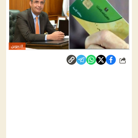
التموين
شارك