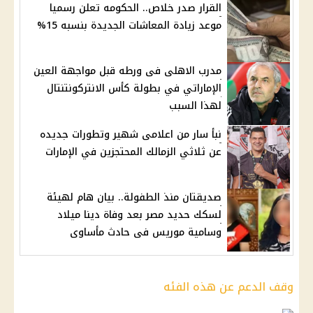
القرار صدر خلاص.. الحكومه تعلن رسميا
موعد زيادة المعاشات الجديدة بنسبه 15%
مدرب الاهلى فى ورطه قبل مواجهة العين
الإماراتي في بطولة كأس الانتركونتنتال
لهذا السبب
نبأ سار من اعلامى شهير وتطورات جديده
عن ثلاثي الزمالك المحتجزين في الإمارات
صديقتان منذ الطفولة.. بيان هام لهيئة
لسكك حديد مصر بعد وفاة دينا ميلاد
وسامية موريس فى حادث مأساوى
وقف الدعم عن هذه الفئه