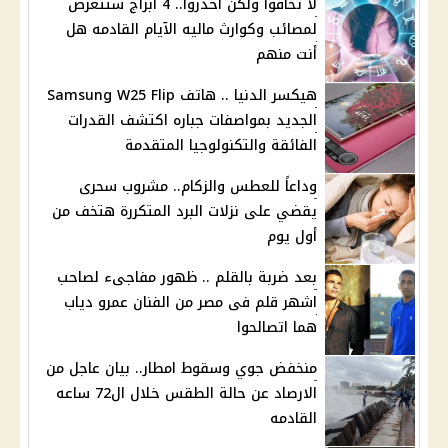
لا تخافوا ولكن احذروا.. 4 أبراج ستتعرض
لمصائب وكوارث ماليه الآيام القادمه هل
أنت منهم
هيكسر الدنيا .. هاتف Samsung W25 Flip
الجديد بمواصفات جباره اكتشف القدرات
الفائقة والتكنولوجيا المتقدمة
وداعاً للعطس والزكام.. مشروب سحرى
يقضي على نزلات البرد المتكررة هتخف من
أول يوم
بعد ضربة بالقلم .. ظهور مفاجىء لصاحب
اشهر قلم فى مصر من الفنان عمرو دياب
هما اتصالحوا
منخفض جوي وسقوط امطار.. بيان عاجل من
الارصاد عن حالة الطقس خلال ال72 ساعه
القادمه