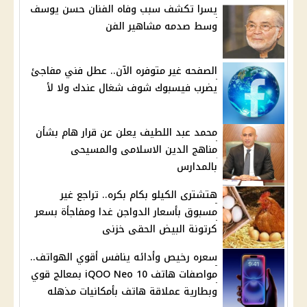
يسرا تكشف سبب وفاه الفنان حسن يوسف
وسط صدمه مشاهير الفن
الصفحه غير متوفره الآن.. عطل فني مفاجئ
يضرب فيسبوك شوف شغال عندك ولا لأ
محمد عبد اللطيف يعلن عن قرار هام بشأن
مناهج الدين الاسلامى والمسيحى
بالمدارس
هتشترى الكيلو بكام بكره.. تراجع غير
مسبوق بأسعار الدواجن غدا ومفاجأة بسعر
كرتونة البيض الحقى خزنى
سعره رخيص وأدائه ينافس أقوي الهواتف..
مواصفات هاتف iQOO Neo 10 بمعالج قوي
وبطارية عملاقة هاتف بأمكانيات مذهله