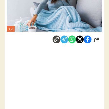
برد
شارك