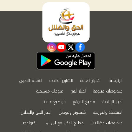
instagram
youtube
twitter
facebook
الرئيسية
الاخبار العامة
التقارير الخاصة
القسم الطبي
فيديوهات متنوعة
اخبار الفن
منوعات مسيحية
اخبار الرياضة
مطبخ الموقع
مواضيع عامة
الاقتصاد والبورصة
كمبيوتر وموبايل
اخبار الحق والضلال
فيديوهات فضائيات
مطبخ الاكل مع لى لى
تكنولوجيا