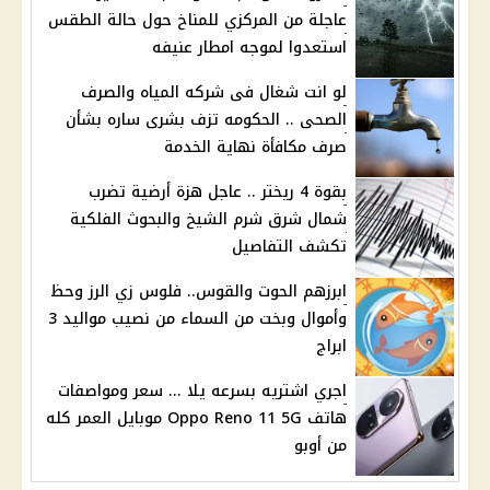
عاجلة من المركزي للمناخ حول حالة الطقس
استعدوا لموجه امطار عنيفه
لو انت شغال فى شركه المياه والصرف
الصحى .. الحكومه تزف بشرى ساره بشأن
صرف مكافأة نهاية الخدمة
بقوة 4 ريختر .. عاجل هزة أرضية تضرب
شمال شرق شرم الشيخ والبحوث الفلكية
تكشف التفاصيل
ابرزهم الحوت والقوس.. فلوس زي الرز وحظ
وأموال وبخت من السماء من نصيب مواليد 3
ابراج
اجري اشتريه بسرعه يلا ... سعر ومواصفات
هاتف Oppo Reno 11 5G موبايل العمر كله
من أوبو