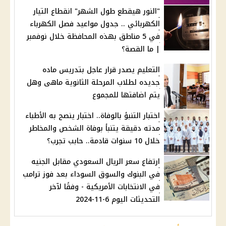
"النور هيقطع طول الشهر" انقطاع التيار
الكهربائي .. جدول مواعيد فصل الكهرباء
في 5 مناطق بهذه المحافظة خلال نوفمبر
| ما القصة؟
التعليم يصدر قرار عاجل بتدريس ماده
جديده لطلاب المرحلة الثانوية ماهى وهل
يتم اضافتها للمجموع
اختبار التنبؤ بالوفاة.. اختبار ينصح به الأطباء
مدته دقيقة يتنبأ بوفاة الشخص والمخاطر
خلال 10 سنوات قادمة.. حابب تجرب؟
ارتفاع سعر الريال السعودي مقابل الجنيه
في البنوك والسوق السوداء بعد فوز ترامب
في الانتخابات الأمريكية - وفقًا لآخر
التحديثات اليوم 6-11-2024