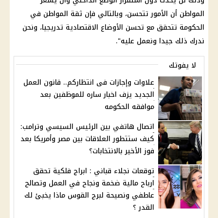
وذلك لن يحدث دون استقرار الوضع الداخلي وأن يشعر
المواطن أن الأمور تتحسن، وبالتالي فإن ثقة المواطن في
الحكومة
تتحقق مع تحسن الأوضاع الاقتصادية تدريجيا، ونحن
ندرك ذلك جيدا ونعمل عليه".
لا يفوتك
علاوات وإجازات فى انتظاركم.. قانون العمل
الجديد يزف اخبار ساره للموظفين بعد
موافقه الحكومه
اتصال هاتفي بين الرئيس السيسي وترامب:
كيف ستتطور العلاقات بين مصر وأمريكا بعد
فوز الأخير بالانتخابات؟
توقعات نجلاء قباني : ابراج فلكية تحقق
ارباح مالية ضخمة ونجاح في العمل وتصالح
عاطفي ونصيحة لبرج القوس ماذا يخبئ لك
القدر ؟