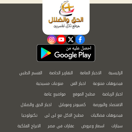
instagram
youtube
twitter
facebook
الرئيسية
الاخبار العامة
التقارير الخاصة
القسم الطبي
فيديوهات متنوعة
اخبار الفن
منوعات مسيحية
اخبار الرياضة
مطبخ الموقع
مواضيع عامة
الاقتصاد والبورصة
كمبيوتر وموبايل
اخبار الحق والضلال
فيديوهات فضائيات
مطبخ الاكل مع لى لى
تكنولوجيا
سيارات
اسعار وعروض
عقارات في مصر
الابراج الفلكية