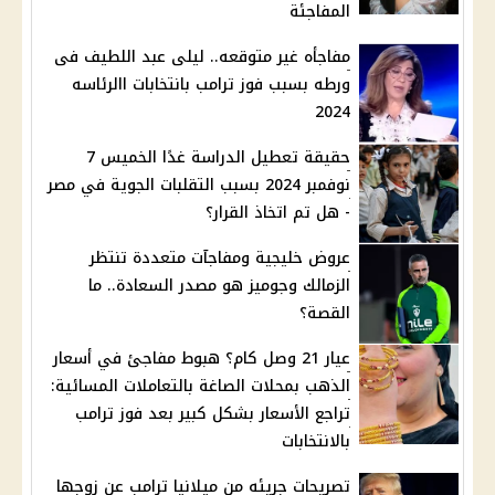
المفاجئة
مفاجأه غير متوقعه.. ليلى عبد اللطيف فى
ورطه بسبب فوز ترامب بانتخابات االرئاسه
2024
حقيقة تعطيل الدراسة غدًا الخميس 7
نوفمبر 2024 بسبب التقلبات الجوية في مصر
- هل تم اتخاذ القرار؟
عروض خليجية ومفاجآت متعددة تنتظر
الزمالك وجوميز هو مصدر السعادة.. ما
القصة؟
عيار 21 وصل كام؟ هبوط مفاجئ في أسعار
الذهب بمحلات الصاغة بالتعاملات المسائية:
تراجع الأسعار بشكل كبير بعد فوز ترامب
بالانتخابات
تصريحات جريئه من ميلانيا ترامب عن زوجها