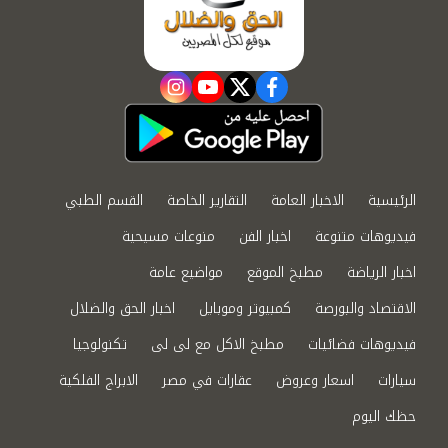
instagram
youtube
twitter
facebook
الرئيسية
الاخبار العامة
التقارير الخاصة
القسم الطبي
فيديوهات متنوعة
اخبار الفن
منوعات مسيحية
اخبار الرياضة
مطبخ الموقع
مواضيع عامة
الاقتصاد والبورصة
كمبيوتر وموبايل
اخبار الحق والضلال
فيديوهات فضائيات
مطبخ الاكل مع لى لى
تكنولوجيا
سيارات
اسعار وعروض
عقارات في مصر
الابراج الفلكية
حظك اليوم