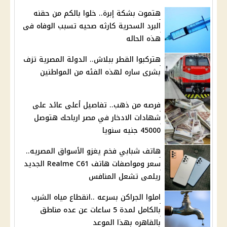
هتموت بشكة إبرة.. خلوا بالكم من حقنه
البرد السحرية كارثه صحيه تسبب الوفاه فى
هذه الحاله
هتركبوا القطر ببلاش.. الدولة المصرية تزف
بشرى ساره لهذه الفئه من المواطنين
فرصه من ذهب.. تفاصيل أعلى عائد على
شهادات الادخار في مصر ارباحك هتوصل
45000 جنيه سنويا
هاتف شبابي فخم يغزو الأسواق المصريه..
سعر ومواصفات هاتف Realme C61 الجديد
ريلمى تشعل المنافس
املوا الجراكن بسرعه ..انقطاع مياه الشرب
بالكامل لمدة 5 ساعات عن عده مناطق
بالقاهره بهذا الموعد