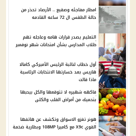
امطار مفاجئه وصقيع .. الأرصاد تحذر من
حالة الطقس ال 72 ساعه القادمه
التعليم يصدر قرارات هامه وعاجله تهم
طلاب المدارس بشأن امتحانات شهر نوفمبر
أول خطاب لنائبة الرئيس الأميركي كامالا
هاريس بعد خسارتها الانتخابات الرئاسية
ماذا قالت
فاكهه شهيره لا تتوقعها والكل بيحبها
بتحميك من أمراض القلب والكلى
هونر تغزو الاسواق وتكشف عن هاتفها
القوي X9c مع كاميرا 108MP وبطارية ضخمة